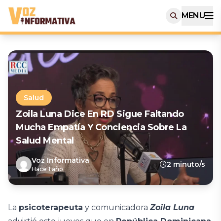
MENU
Salud
Zoila Luna Dice En RD Sigue Faltando
Mucha Empatía Y Conciencia Sobre La
Salud Mental
Voz Informativa
2 minuto/s
Hace 1 año
La
psicoterapeuta
y comunicadora
Zoila Luna