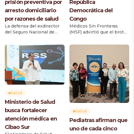
prisión preventiva por
República
arresto domiciliario
Democrática del
por razones de salud
Congo
La defensa del exdirector
Médicos Sin Fronteras
del Seguro Nacional de
(MSF) advirtió que el brote
Salud (Senasa), Santiago
de ébola en la República
Hazim, solicitó al Séptimo
Democrática del Congo
Juzgado de la Instrucción
continúa expandiéndose a
del Distrito Nacional
un ritmo sin precedentes y
sustituir la prisión
urgió a la comunidad
preventiva que cumple por
internacional a reforzar de
arresto domiciliario,
inmediato la respuesta
alegando un deterioro en
sanitaria para contener la
su estado de salud durante
enfermedad. La
el tiempo que lleva
organización afirmó que la
Salud
recluido. La solicitud será
situación se ha agravado en
Ministerio de Salud
conocida este miércoles
pocas semanas y requiere
busca fortalecer
durante la audiencia de […]
una […]
Salud
atención médica en
Pediatras afirman que
Cibao Sur
uno de cada cinco