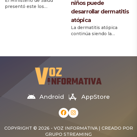
El Ministerio de Salud
niños puede
presentó este los
desarrollar dermatitis
resultados de la medición
del nivel de madurez de las
atópica
Redes Integradas de
La dermatitis atópica
Servicios de Salud (RISS) de
continúa siendo la
la región Cibao Sur, como
enfermedad inflamatoria
parte de las acciones
cutánea crónica más
orientadas a fortalecer el
frecuente en la infancia y
Modelo de Atención
afecta aproximadamente a
basado en la Atención
uno de cada cinco niños en
Primaria de Salud (APS) y
el mundo. Cerca del 60% de
mejorar la integración de
los casos inicia durante el
los […]
primer año de vida y más
del 85% desarrolla
síntomas antes de los
Android
AppStore
cinco años, una realidad
que, según […]
COPYRIGHT © 2026 - VOZ INFORMATIVA | CREADO POR
GRUPO STREAMING