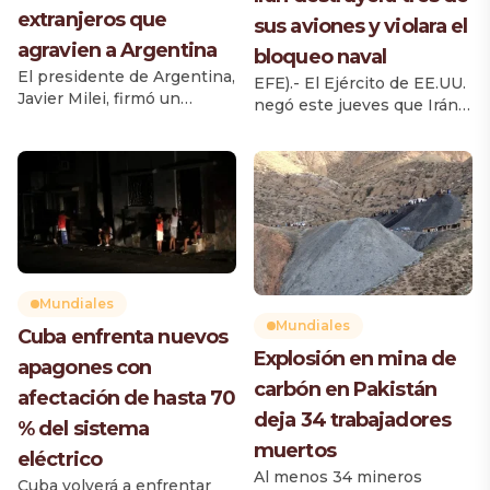
extranjeros que
sus aviones y violara el
agravien a Argentina
bloqueo naval
El presidente de Argentina,
EFE).- El Ejército de EE.UU.
Javier Milei, firmó un
negó este jueves que Irán
decreto que modifica la Ley
haya destruido tres de sus
de Migraciones y establece
aviones caza F-35 en un
nuevas causas para impedir
ataque a una base aérea de
el ingreso al país o cancelar
Jordania, y que un
residencias de extranjeros
petrolero haya violado el
que hayan realizado
bloqueo naval a los puertos
acciones consideradas
iraníes, como han
como agravios contra los
reportado medios de la
argentinos, su cultura o su
República Islámica. El
Mundiales
identidad nacional. La
Comando Central del
Mundiales
Cuba enfrenta nuevos
medida, publicada este
Ejército de Estados […]
Explosión en mina de
jueves en el Boletín Oficial,
apagones con
[…]
carbón en Pakistán
afectación de hasta 70
deja 34 trabajadores
% del sistema
muertos
eléctrico
Al menos 34 mineros
Cuba volverá a enfrentar