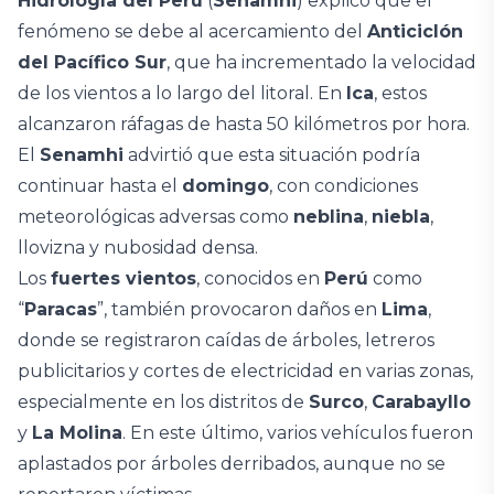
Hidrología del Perú
(
Senamhi
) explicó que el
fenómeno se debe al acercamiento del
Anticiclón
del Pacífico Sur
, que ha incrementado la velocidad
de los vientos a lo largo del litoral. En
Ica
, estos
alcanzaron ráfagas de hasta 50 kilómetros por hora.
El
Senamhi
advirtió que esta situación podría
continuar hasta el
domingo
, con condiciones
meteorológicas adversas como
neblina
,
niebla
,
llovizna y nubosidad densa.
Los
fuertes vientos
, conocidos en
Perú
como
“
Paracas
”, también provocaron daños en
Lima
,
donde se registraron caídas de árboles, letreros
publicitarios y cortes de electricidad en varias zonas,
especialmente en los distritos de
Surco
,
Carabayllo
y
La Molina
. En este último, varios vehículos fueron
aplastados por árboles derribados, aunque no se