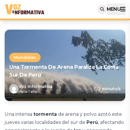
MENU
Mundiales
Una Tormenta De Arena Paraliza La Costa
Sur De Perú
Voz Informativa
2 minuto/s
Hace 1 año
Una intensa
tormenta
de arena y polvo azotó este
jueves varias localidades del sur de
Perú
, afectando