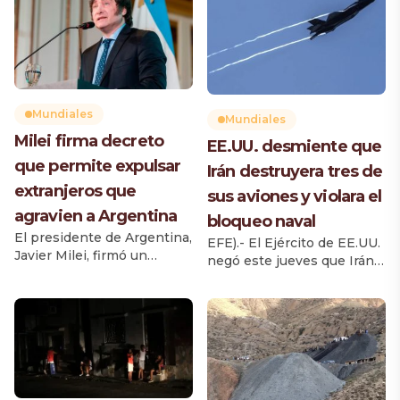
Mundiales
Mundiales
Milei firma decreto
EE.UU. desmiente que
que permite expulsar
Irán destruyera tres de
extranjeros que
sus aviones y violara el
agravien a Argentina
bloqueo naval
El presidente de Argentina,
EFE).- El Ejército de EE.UU.
Javier Milei, firmó un
negó este jueves que Irán
decreto que modifica la Ley
haya destruido tres de sus
de Migraciones y establece
aviones caza F-35 en un
nuevas causas para impedir
ataque a una base aérea de
el ingreso al país o cancelar
Jordania, y que un
residencias de extranjeros
petrolero haya violado el
que hayan realizado
bloqueo naval a los puertos
acciones consideradas
iraníes, como han
como agravios contra los