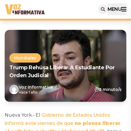
MENU
Mundiales
Trump Rehúsa Liberar A Estudiante Por
Orden Judicial
Voz Informativa
2 minuto/s
Hace 1 año
Nueva York.- El
Gobierno de Estados Unidos
informó este viernes de que
no piensa liberar