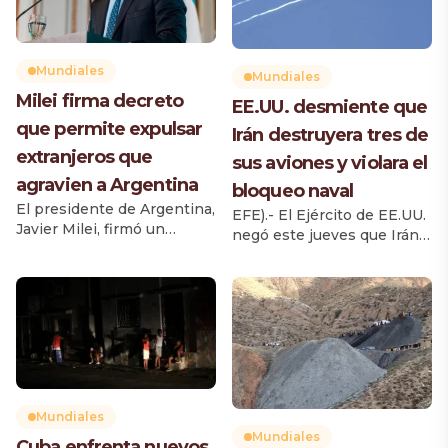
Mundiales
Mundiales
Milei firma decreto
EE.UU. desmiente que
que permite expulsar
Irán destruyera tres de
extranjeros que
sus aviones y violara el
agravien a Argentina
bloqueo naval
El presidente de Argentina,
EFE).- El Ejército de EE.UU.
Javier Milei, firmó un
negó este jueves que Irán
decreto que modifica la Ley
haya destruido tres de sus
de Migraciones y establece
aviones caza F-35 en un
nuevas causas para impedir
ataque a una base aérea de
el ingreso al país o cancelar
Jordania, y que un
residencias de extranjeros
petrolero haya violado el
que hayan realizado
bloqueo naval a los puertos
acciones consideradas
iraníes, como han
como agravios contra los
reportado medios de la
argentinos, su cultura o su
República Islámica. El
Mundiales
identidad nacional. La
Comando Central del
Mundiales
Cuba enfrenta nuevos