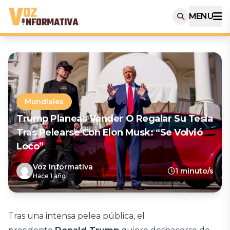
MENU
Mundiales
Trump Planeas Vender O Regalar Su Tesla
Tras Pelearse Con Elon Musk: “Se Volvió
Loco”
Voz Informativa
1 minuto/s
Hace 1 año
Tras una intensa pelea pública, el