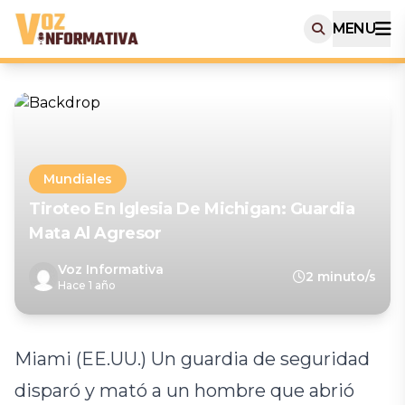
MENU
Mundiales
Tiroteo En Iglesia De Michigan: Guardia
Mata Al Agresor
Voz Informativa
2 minuto/s
Hace 1 año
Miami (EE.UU.) Un guardia de seguridad
disparó y mató a un hombre que abrió