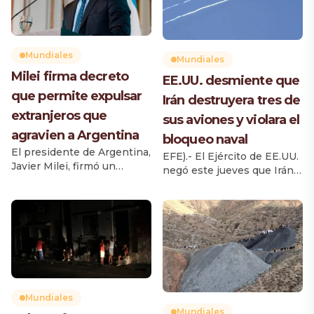
Mundiales
Mundiales
Milei firma decreto
EE.UU. desmiente que
que permite expulsar
Irán destruyera tres de
extranjeros que
sus aviones y violara el
agravien a Argentina
bloqueo naval
El presidente de Argentina,
EFE).- El Ejército de EE.UU.
Javier Milei, firmó un
negó este jueves que Irán
decreto que modifica la Ley
haya destruido tres de sus
de Migraciones y establece
aviones caza F-35 en un
nuevas causas para impedir
ataque a una base aérea de
el ingreso al país o cancelar
Jordania, y que un
residencias de extranjeros
petrolero haya violado el
que hayan realizado
bloqueo naval a los puertos
acciones consideradas
iraníes, como han
como agravios contra los
reportado medios de la
argentinos, su cultura o su
República Islámica. El
Mundiales
identidad nacional. La
Comando Central del
Mundiales