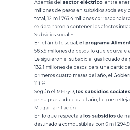
Además del
sector eléctrico
, entre ener
millones de pesos en subsidios sociales y 
total, 12 mil 765.4 millones correspondiero
se destinaron a contener los efectos infla
Subsidios sociales
En el ámbito social,
el programa Alimén
583.5 millones de pesos, lo que equivale al
Le siguieron el subsidio al gas licuado de
132.1 millones de pesos, para una particip
primeros cuatro meses del año, el Gobier
11.1 %.
Según el MEPyD,
los subsidios sociale
presupuestado para el año, lo que reflej
Mitigar la inflación
En lo que respecta a
los subsidios
de mi
destinado a combustibles, con 6 mil 294.9