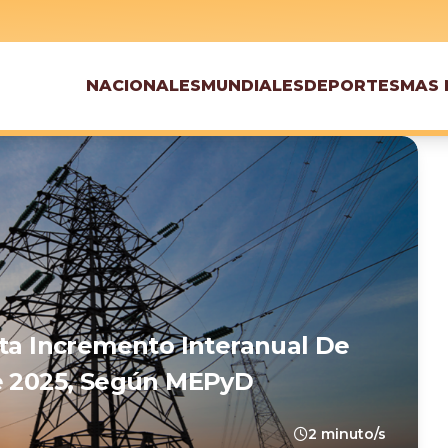
NACIONALES
MUNDIALES
DEPORTES
MAS 
nta Incremento Interanual De
re 2025, Según MEPyD
2 minuto/s