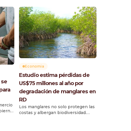
Economia
Estudio estima pérdidas de
 se
US$75 millones al año por
para
degradación de manglares en
RD
mercio
Los manglares no solo protegen las
bierno
costas y albergan biodiversidad.
.3
También ayudan a sostener la
economía dominicana. Esa es la
Señala
principal conclusión de una