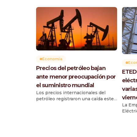
Economia
Eco
Precios del petróleo bajan
ETED 
ante menor preocupación por
eléct
el suministro mundial
varia
Los precios internacionales del
viern
petróleo registraron una caída este
viernes superior a un dólar por
La Emp
barril, luego de que aumentaran los
Eléctr
flujos de crudo y otras materias
realiza
primas a través de corredores
trabaj
marítimos estratégicos, reduciendo
líneas
las preocupaciones sobre posibles
de su 