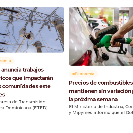
nomia
anuncia trabajos
Economia
ricos que impactarán
Precios de combustibles
s comunidades este
mantienen sin variación 
es
la próxima semana
resa de Transmisión
El Ministerio de Industria, Co
ica Dominicana (ETED)
y Mipymes informó que el Go
rá este viernes 31 de julio
dominicano destinó RD$1,369
os de mantenimiento en dos
millones en subsidios para la
 de transmisión, como parte
semana del 1 al 7 de agosto. 
plan de fortalecimiento de la