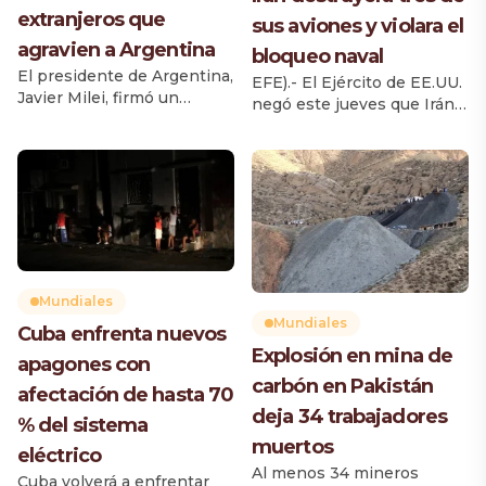
extranjeros que
sus aviones y violara el
agravien a Argentina
bloqueo naval
El presidente de Argentina,
EFE).- El Ejército de EE.UU.
Javier Milei, firmó un
negó este jueves que Irán
decreto que modifica la Ley
haya destruido tres de sus
de Migraciones y establece
aviones caza F-35 en un
nuevas causas para impedir
ataque a una base aérea de
el ingreso al país o cancelar
Jordania, y que un
residencias de extranjeros
petrolero haya violado el
que hayan realizado
bloqueo naval a los puertos
acciones consideradas
iraníes, como han
como agravios contra los
reportado medios de la
argentinos, su cultura o su
República Islámica. El
Mundiales
identidad nacional. La
Comando Central del
Mundiales
Cuba enfrenta nuevos
medida, publicada este
Ejército de Estados […]
Explosión en mina de
jueves en el Boletín Oficial,
apagones con
[…]
carbón en Pakistán
afectación de hasta 70
deja 34 trabajadores
% del sistema
muertos
eléctrico
Al menos 34 mineros
Cuba volverá a enfrentar