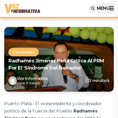
MENU
Nacionales
Radhamés Jiménez Peña Critica Al PRM
Por El ‘síndrome Del Borracho’
Voz Informativa
2 minuto/s
Hace 3 meses
Puerto Plata.- El vicepresidente y coordinador
político de la Fuerza del Pueblo
Radhamés