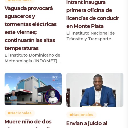
Intrant inaugura
Vaguada provocará
primera oficina de
aguaceros y
licencias de conducir
tormentas eléctricas
en Monte Plata
este viernes;
El Instituto Nacional de
Tránsito y Transporte
continuarán las altas
Terrestre (Intrant) inauguró
temperaturas
la primera oficina de
El Instituto Dominicano de
licencias de conducir en la
Meteorología (INDOMET)
provincia Monte Plata, una
informó que una vaguada
iniciativa que beneficiará
provocará un incremento
de manera directa a 52,792
de las lluvias durante la
ciudadanos, según el
tarde y primeras horas de la
Informe del Parque
noche de este viernes, con
Vehicular 2025 de la
aguaceros de diferentes
Dirección General de
intensidades, tormentas
Impuestos Internos (DGII).
eléctricas y ráfagas de
El acto fue encabezado por
viento aisladas en varias
el director ejecutivo […]
Nacionales
Nacionales
zonas del país. Desde la
Muere niño de dos
Envían a juicio al
madrugada se registran