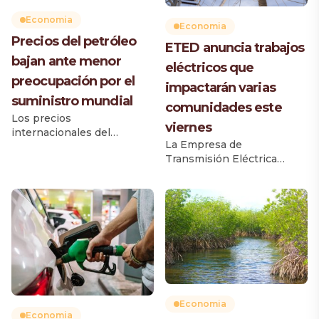
Economia
Economia
Precios del petróleo
ETED anuncia trabajos
bajan ante menor
eléctricos que
preocupación por el
impactarán varias
suministro mundial
comunidades este
Los precios
viernes
internacionales del
La Empresa de
petróleo registraron una
Transmisión Eléctrica
caída este viernes superior
Dominicana (ETED)
a un dólar por barril, luego
realizará este viernes 31 de
de que aumentaran los
julio trabajos de
flujos de crudo y otras
mantenimiento en dos
materias primas a través de
líneas de transmisión,
corredores marítimos
como parte de su plan de
estratégicos, reduciendo
fortalecimiento de la
las preocupaciones sobre
infraestructura eléctrica
posibles interrupciones en
nacional. La institución
el suministro. El crudo
informó que las labores
Brent descendió 1,03
Economia
buscan mejorar la
Economia
dólares, equivalente a un