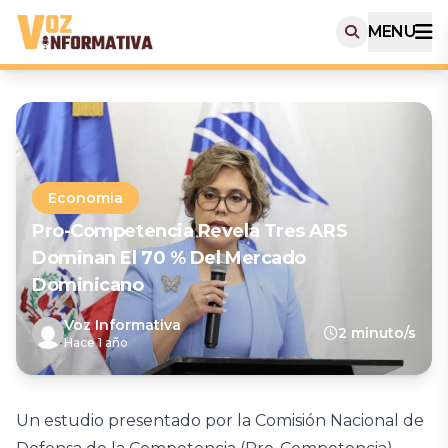
MENU
Economia
Pro-Competencia Revela Tres ARS
Dominan El 70 % Del Mercado
Dominicano
Voz Informativa
2 minuto/s
Hace 1 año
Un estudio presentado por la Comisión Nacional de