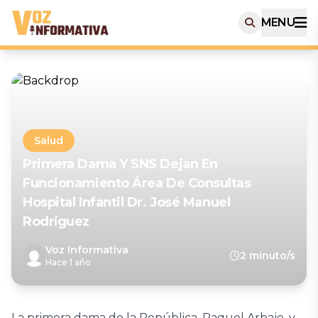
MENU
Salud
Primera Dama Y SNS Dejan En
Funcionamiento Área De Consultas
Hospital Infantil Dr. José Manuel
Rodríguez
Voz Informativa
2 minuto/s
Hace 1 año
La primera dama de la República, Raquel Arbaje, y