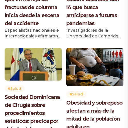
fracturas de columna
IA que busca
inicia desde la escena
anticiparse a futuras
del accidente
pandemias
Especialistas nacionales e
Investigadores de la
internacionales afirmaron
Universidad de Cambridge
que el manejo de un
desarrollaron una nueva
paciente con fractura de
generación de vacunas
columna por trauma
utilizando inteligencia
comienza desde el
artificial (IA), un avance que
momento en que ocurre el
podría cambiar la forma en
accidente y no cuando
que la ciencia responde
ingresa al quirófano, por lo
ante futuras pandemias al
que una atención
permitir diseñar
prehospitalaria adecuada,
inmunizaciones antes de
Salud
el diagnóstico oportuno y
que aparezcan nuevas
Salud
Sociedad Dominicana
la rápida derivación a
amenazas virales. El equipo
Obesidad y sobrepeso
centros especializados son
de Cirugía sobre
científico creó un
afectan a más de la
determinantes para
componente clave de la
procedimientos
preservar la función […]
vacuna, un antígeno
mitad de la población
estéticos: precios por
diseñado […]
adulta en