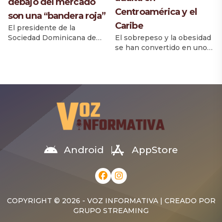
debajo del mercado
Centroamérica y el
son una “bandera roja”
Caribe
El presidente de la
El sobrepeso y la obesidad
Sociedad Dominicana de
se han convertido en uno
Cirugía Plástica
de los principales desafíos
(SODOCIPRE), doctor
de salud pública en
Aniceto Rodríguez
Centroamérica y República
Delgado, advirtió que los
Dominicana, donde más de
pacientes deben
la mitad de la población
desconfiar de
adulta presenta esta
establecimientos que
condición, asociada a un
ofrecen procedimientos
aumento del riesgo de
estéticos a precios muy
enfermedades crónicas
inferiores a los costos
como diabetes,
habituales, al considerar
Android
AppStore
hipertensión y problemas
que esta situación puede
cardiovasculares. En los
representar un riesgo para
últimos 20 años, la […]
la seguridad del paciente.
Rodríguez Delgado, quien
lamentó el fallecimiento de
COPYRIGHT © 2026 - VOZ INFORMATIVA | CREADO POR
[…]
GRUPO STREAMING