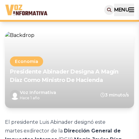
MENU
Economia
Presidente Abinader Designa A Magín
Díaz Como Ministro De Hacienda
Voz Informativa
3 minuto/s
Hace 1 año
El presidente Luis Abinader designó este
martes exdirector de la
Dirección General de