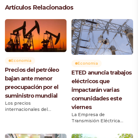
Artículos Relacionados
Economia
Economia
Precios del petróleo
ETED anuncia trabajos
bajan ante menor
eléctricos que
preocupación por el
impactarán varias
suministro mundial
comunidades este
Los precios
viernes
internacionales del
La Empresa de
petróleo registraron una
Transmisión Eléctrica
caída este viernes superior
Dominicana (ETED)
a un dólar por barril, luego
realizará este viernes 31 de
de que aumentaran los