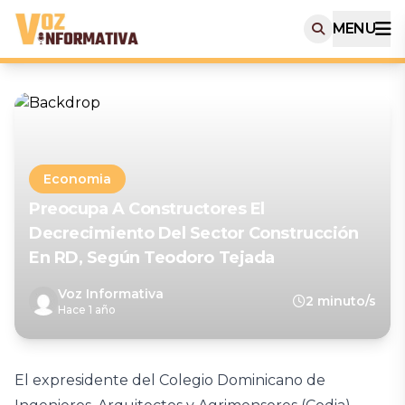
MENU
Economia
Preocupa A Constructores El
Decrecimiento Del Sector Construcción
En RD, Según Teodoro Tejada
Voz Informativa
2 minuto/s
Hace 1 año
El expresidente del Colegio Dominicano de