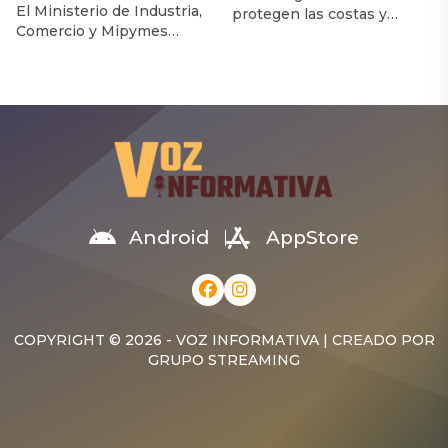
El Ministerio de Industria,
protegen las costas y
Comercio y Mipymes
albergan biodiversidad.
informó que el Gobierno
También ayudan a
dominicano destinó
sostener la economía
RD$1,369.3 millones en
dominicana. Esa es la
subsidios para la semana
principal conclusión de una
del 1 al 7 de agosto. Señala
investigación realizada por
que esta medida tiene el
especialistas del Instituto
objetivo de mantener
Tecnológico de Santo
congelados los principales
Domingo (Intec), que
combustibles esenciales y
estima que la degradación
proteger a la población del
de estos ecosistemas
Android
AppStore
impacto de las alzas
expone al país a un
internacionales. De
impacto económico
acuerdo con un […]
aproximado de US$75
millones al […]
COPYRIGHT © 2026 - VOZ INFORMATIVA | CREADO POR
GRUPO STREAMING