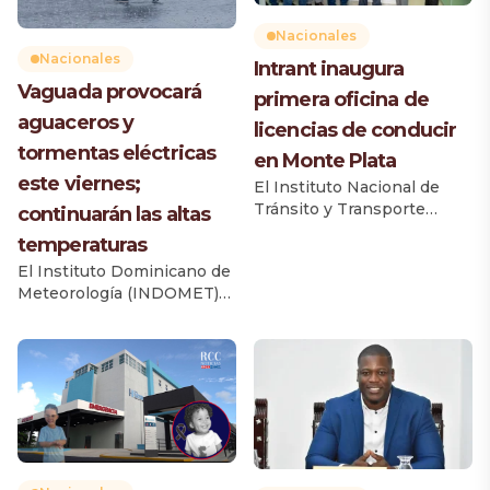
Nacionales
Nacionales
Intrant inaugura
Vaguada provocará
primera oficina de
aguaceros y
licencias de conducir
tormentas eléctricas
en Monte Plata
este viernes;
El Instituto Nacional de
Tránsito y Transporte
continuarán las altas
Terrestre (Intrant) inauguró
temperaturas
la primera oficina de
El Instituto Dominicano de
licencias de conducir en la
Meteorología (INDOMET)
provincia Monte Plata, una
informó que una vaguada
iniciativa que beneficiará
provocará un incremento
de manera directa a 52,792
de las lluvias durante la
ciudadanos, según el
tarde y primeras horas de la
Informe del Parque
noche de este viernes, con
Vehicular 2025 de la
aguaceros de diferentes
Dirección General de
intensidades, tormentas
Impuestos Internos (DGII).
eléctricas y ráfagas de
El acto fue encabezado por
viento aisladas en varias