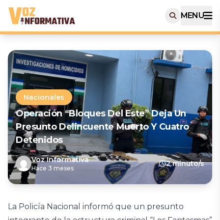
MENU
Nacionales
Operación “Bloques Del Este” Deja Un
Presunto Delincuente Muerto Y Cuatro
Detenidos
Voz Informativa
2 minuto/s
Hace 3 meses
La Policía Nacional informó que un presunto