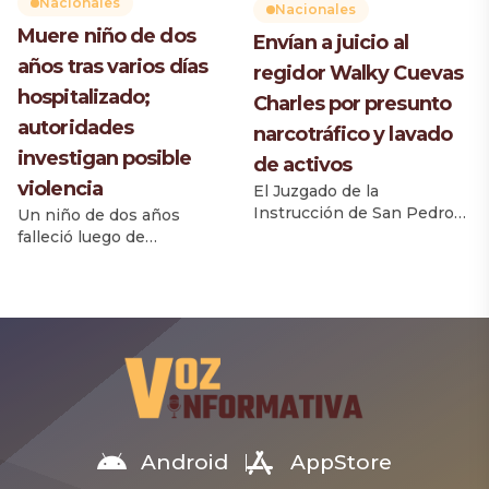
el director ejecutivo […]
Nacionales
Nacionales
zonas del país. Desde la
Muere niño de dos
Envían a juicio al
madrugada se registran
años tras varios días
chubascos con tronadas
regidor Walky Cuevas
aisladas principalmente […]
hospitalizado;
Charles por presunto
autoridades
narcotráfico y lavado
investigan posible
de activos
violencia
El Juzgado de la
Instrucción de San Pedro
Un niño de dos años
de Macorís dictó auto de
falleció luego de
apertura a juicio contra el
permanecer varios días
regidor Walky Cuevas
ingresado en el Hospital
Charles y la empresa W.
Marcelino Vélez Santana,
Cuevas Autoimport, tras
donde llegó con signos de
considerar que la acusación
violencia, según
presentada por el
informaron familiares. El
Ministerio Público cuenta
menor, identificado como
con elementos suficientes
Daylon Vicente Sánchez,
para ser debatidos en un
habría sufrido muerte
juicio de fondo. La decisión
cerebral producto de un
Android
AppStore
fue adoptada luego […]
fuerte golpe, de acuerdo