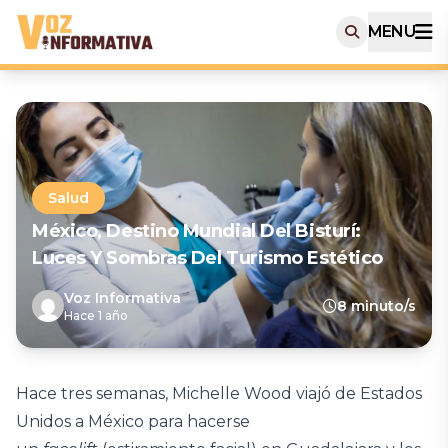
MENU
Salud
México, Destino Mundial Del Bisturí:
Luces Y Sombras Del Turismo Estético
Voz Informativa
8 minuto/s
Hace 1 año
Hace tres semanas, Michelle Wood viajó de Estados
Unidos a México para hacerse