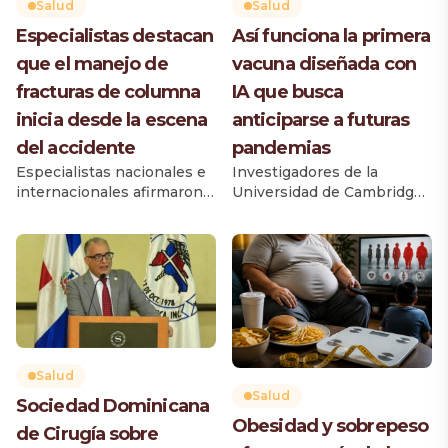
Salud
Salud
Especialistas destacan
Así funciona la primera
que el manejo de
vacuna diseñada con
fracturas de columna
IA que busca
inicia desde la escena
anticiparse a futuras
del accidente
pandemias
Especialistas nacionales e
Investigadores de la
internacionales afirmaron
Universidad de Cambridge
que el manejo de un
desarrollaron una nueva
paciente con fractura de
generación de vacunas
columna por trauma
utilizando inteligencia
comienza desde el
artificial (IA), un avance que
momento en que ocurre el
podría cambiar la forma en
accidente y no cuando
que la ciencia responde
ingresa al quirófano, por lo
ante futuras pandemias al
que una atención
permitir diseñar
prehospitalaria adecuada,
inmunizaciones antes de
Salud
el diagnóstico oportuno y
que aparezcan nuevas
Salud
Sociedad Dominicana
la rápida derivación a
amenazas virales. El equipo
Obesidad y sobrepeso
centros especializados son
de Cirugía sobre
científico creó un