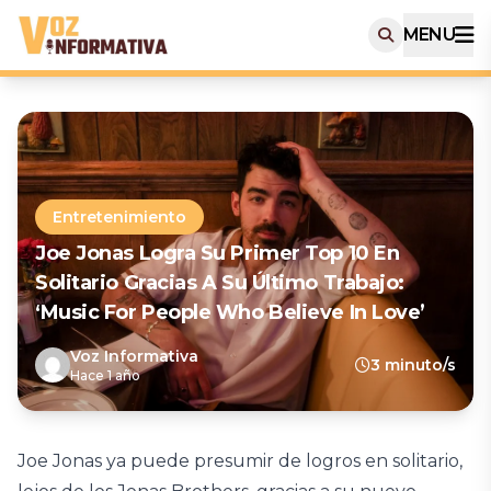
MENU
Entretenimiento
Joe Jonas Logra Su Primer Top 10 En
Solitario Gracias A Su Último Trabajo:
‘Music For People Who Believe In Love’
Voz Informativa
3 minuto/s
Hace 1 año
Joe Jonas ya puede presumir de logros en solitario,