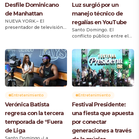
Desfile Dominicano
Luz surgió por un
de Manhattan
manejo técnico de
NUEVA YORK.– El
regalías en YouTube
presentador de televisión y
Santo Domingo. El
locutor dominicano
conflicto público entre el
Frederick Martínez «El
salsero Yiyo Sarante y la
Pachá» fue nombrado Rey
comunicadora Luz García
del Desfile Dominicano de
por las regalías de un video
Manhattan, distinción con
en YouTube tendría su
la que la organización
origen en un problema
reconoce su trayectoria en
técnico relacionado con la
los medios de
distribución de los
comunicación y su aporte a
derechos digitales y no en
la comunidad dominicana
un reclamo sobre los
radicada en Estados
Entretenimiento
Entretenimiento
ingresos del artista, según
Unidos. El anuncio fue
Verónica Batista
Festival Presidente:
explicó el abogado
realizado durante el
Francisco Caamaño.
regresa con la tercera
una fiesta que apuesta
tradicional desayuno de […]
Durante […]
temporada de “Fuera
por conectar
de Liga
generaciones a través
Santo Domingo.-La