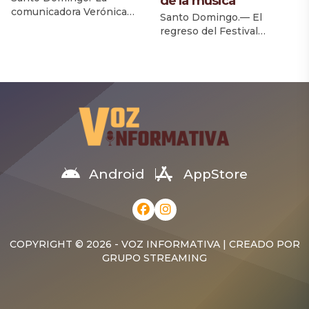
de la música
comunicadora Verónica
Santo Domingo.— El
Batista vuelve a la pantalla
regreso del Festival
con la tercera temporada
Presidente comienza a
de “Fuera de Liga”, el
tomar forma como una
espacio televisivo que se
celebración pensada para
ha consolidado como una
varias generaciones. A falta
de las principales
de que se complete la
propuestas dedicadas al
cartelera, los artistas
béisbol y al deporte en la
anunciados hasta ahora
televisión dominicana. La
dejan claro que la apuesta
nueva temporada que inicia
para diciembre es reunir en
el domingo 4 de octubre a
un mismo escenario a
Android
AppStore
través de Digital 15, […]
figuras que han marcado la
música dominicana y latina
junto […]
COPYRIGHT © 2026 - VOZ INFORMATIVA | CREADO POR
GRUPO STREAMING