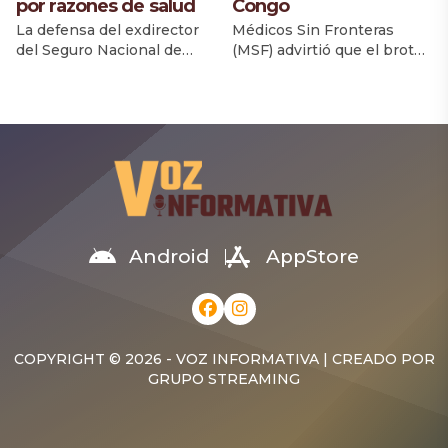
por razones de salud
Congo
La defensa del exdirector
Médicos Sin Fronteras
del Seguro Nacional de
(MSF) advirtió que el brote
Salud (Senasa), Santiago
de ébola en la República
Hazim, solicitó al Séptimo
Democrática del Congo
Juzgado de la Instrucción
continúa expandiéndose a
del Distrito Nacional
un ritmo sin precedentes y
sustituir la prisión
urgió a la comunidad
preventiva que cumple por
internacional a reforzar de
arresto domiciliario,
inmediato la respuesta
alegando un deterioro en
sanitaria para contener la
su estado de salud durante
enfermedad. La
el tiempo que lleva
organización afirmó que la
Android
AppStore
recluido. La solicitud será
situación se ha agravado en
conocida este miércoles
pocas semanas y requiere
durante la audiencia de […]
una […]
COPYRIGHT © 2026 - VOZ INFORMATIVA | CREADO POR
GRUPO STREAMING