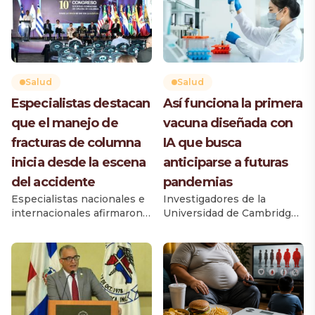
Salud
Salud
Especialistas destacan
Así funciona la primera
que el manejo de
vacuna diseñada con
fracturas de columna
IA que busca
inicia desde la escena
anticiparse a futuras
del accidente
pandemias
Especialistas nacionales e
Investigadores de la
internacionales afirmaron
Universidad de Cambridge
que el manejo de un
desarrollaron una nueva
paciente con fractura de
generación de vacunas
columna por trauma
utilizando inteligencia
comienza desde el
artificial (IA), un avance que
momento en que ocurre el
podría cambiar la forma en
accidente y no cuando
que la ciencia responde
ingresa al quirófano, por lo
ante futuras pandemias al