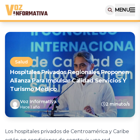
MENU
Salud
Hospitales Privados Regionales Proponen
Alianza Para Impulsar Calidad Servicios Y
Turismo Médico
Voz Informativa
2 minuto/s
Hace 1 año
Los hospitales privados de Centroamérica y Caribe