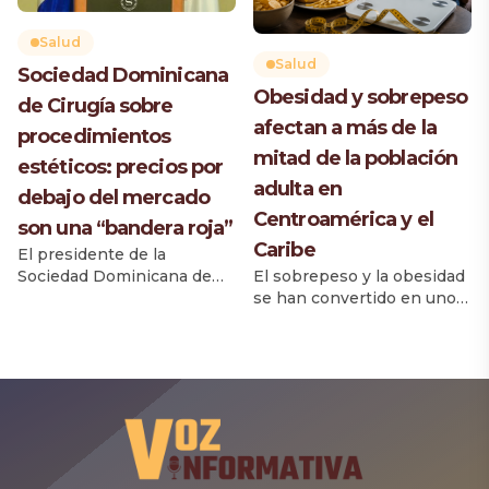
que una atención
permitir diseñar
prehospitalaria adecuada,
inmunizaciones antes de
Salud
el diagnóstico oportuno y
que aparezcan nuevas
Salud
Sociedad Dominicana
la rápida derivación a
amenazas virales. El equipo
Obesidad y sobrepeso
centros especializados son
de Cirugía sobre
científico creó un
afectan a más de la
determinantes para
componente clave de la
procedimientos
preservar la función […]
vacuna, un antígeno
mitad de la población
estéticos: precios por
diseñado […]
adulta en
debajo del mercado
Centroamérica y el
son una “bandera roja”
Caribe
El presidente de la
El sobrepeso y la obesidad
Sociedad Dominicana de
se han convertido en uno
Cirugía Plástica
de los principales desafíos
(SODOCIPRE), doctor
de salud pública en
Aniceto Rodríguez
Centroamérica y República
Delgado, advirtió que los
Dominicana, donde más de
pacientes deben
la mitad de la población
desconfiar de
adulta presenta esta
establecimientos que
condición, asociada a un
ofrecen procedimientos
aumento del riesgo de
estéticos a precios muy