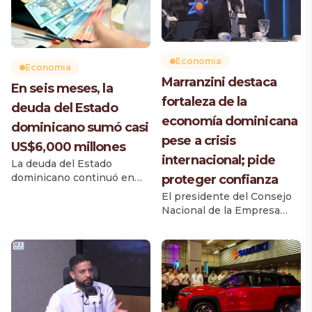
Economia
Economia
Marranzini destaca
En seis meses, la
fortaleza de la
deuda del Estado
economía dominicana
dominicano sumó casi
pese a crisis
US$6,000 millones
internacional; pide
La deuda del Estado
dominicano continuó en
proteger confianza
ascenso durante
El presidente del Consejo
los primeros seis meses de
Nacional de la Empresa
2026, período en el cual el
Privada (CONEP), Celso
Gobierno tomó prestados
Juan Marranzini, reconoció
casi 6,000 millones de
este lunes el desempeño
dólares, principalmente a
favorable de la economía
través del mercado interno,
dominicana en medio de
cuya tasa de
un escenario internacional
financiamiento muestra un
adverso, marcado por la