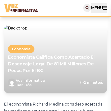
MENU
Economia
Economista Califica Como Acertado El
Desencaje Legal De 81 Mil Millones De
Pesos Por El BC
Voz Informativa
2 minuto/s
Hace 1 año
El economista Richard Medina consideró acertada