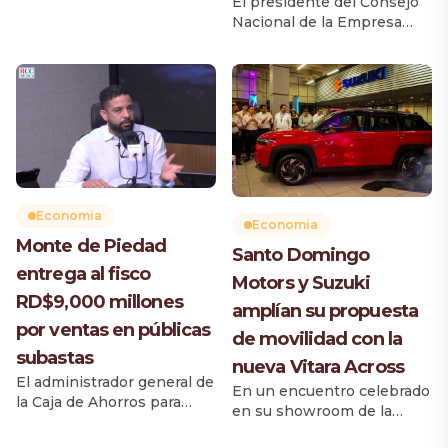
El presidente del Consejo
los primeros seis meses de
Nacional de la Empresa
2026, período en el cual el
Privada (CONEP), Celso
Gobierno tomó prestados
Juan Marranzini, reconoció
casi 6,000 millones de
este lunes el desempeño
dólares, principalmente a
favorable de la economía
través del mercado interno,
dominicana en medio de
cuya tasa de
un escenario internacional
financiamiento muestra un
adverso, marcado por la
ligero aumento con
guerra, el incremento de
relación a la del año
los precios del petróleo y
pasado. Entre enero y junio
Economia
otras presiones externas.
Economia
de este año,
Durante una entrevista en
Monte de Piedad
Santo Domingo
el endeudamiento del
El Sol de la Mañana,
entrega al fisco
sector […]
Motors y Suzuki
Marranzini […]
RD$9,000 millones
amplían su propuesta
por ventas en públicas
de movilidad con la
subastas
nueva Vitara Across
El administrador general de
En un encuentro celebrado
la Caja de Ahorros para
en su showroom de la
Obreros y Monte de
avenida John F. Kennedy,
Piedad, Wellington Grullón,