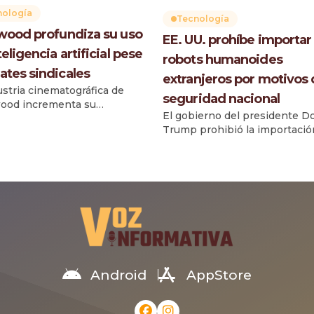
nología
Tecnología
wood profundiza su uso
EE. UU. prohíbe importar
eligencia artificial pese
robots humanoides
ates sindicales
extranjeros por motivos
ustria cinematográfica de
seguridad nacional
ood incrementa su
El gobierno del presidente D
encia de la inteligencia
Trump prohibió la importació
ial (IA), incorporando
Estados Unidos de robots
ientas avanzadas en áreas
humanoides y cuadrúpedos
de la producción audiovisual,
fabricados en el extranjero, al
as sindicatos y parte del
considerar que representan 
o mantienen debates sobre
riesgo para la seguridad nacion
acto y riesgos. Un
protección de infraestructura
miento reciente realizado por
críticas. La medida fue anunc
 especializados reveló que, a
por la Comisión Federal de
de junio, aproximadamente el
Comunicaciones (FCC), que
 las […]
incorporó los llamados «dispo
Android
AppStore
robóticos avanzados» […]