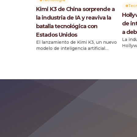
Tec
Kimi K3 de China sorprende a
Holly
la industria de IA y reaviva la
de int
batalla tecnológica con
a deb
Estados Unidos
La ind
El lanzamiento de Kimi K3, un nuevo
Hollyw
modelo de inteligencia artificial
depend
desarrollado por la startup china
artific
Moonshot AI, generó sorpresa en la
herram
industria tecnológica
clave 
estadounidense al alcanzar
mientr
rápidamente el primer lugar en una
públic
clasificación internacional de
su imp
herramientas de programación con
releva
IA. El modelo fue presentado el
medios
jueves y en pocas horas logró
fines 
posicionarse como líder […]
10 % de