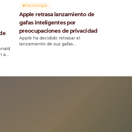
Tecnología
Apple retrasa lanzamiento de
gafas inteligentes por
preocupaciones de privacidad
 de
Apple ha decidido retrasar el
lanzamiento de sus gafas
onald
inteligentes N50, previsto
n a
inicialmente para 2026, debido a
riesgos relacionados con la
privacidad y la grabación no
autorizada, según informó Mark
un
Gurman de Bloomberg. La compañía
al y la
busca evitar el tipo de desconfianza
s
que generaron dispositivos
iada
similares lanzados por Meta. El
retraso responde a que los
ingenieros […]
sitivos