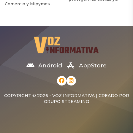
Comercio y Mipymes
albergan biodiversidad.
informó que el Gobierno
También ayudan a
dominicano destinó
sostener la economía
RD$1,369.3 millones en
dominicana. Esa es la
subsidios para la semana
principal conclusión de una
del 1 al 7 de agosto. Señala
investigación realizada por
que esta medida tiene el
especialistas del Instituto
objetivo de mantener
Tecnológico de Santo
congelados los principales
Domingo (Intec), que
combustibles esenciales y
estima que la degradación
proteger a la población del
de estos ecosistemas
Android
AppStore
impacto de las alzas
expone al país a un
internacionales. De
impacto económico
acuerdo con un […]
aproximado de US$75
millones al […]
COPYRIGHT © 2026 - VOZ INFORMATIVA | CREADO POR
GRUPO STREAMING