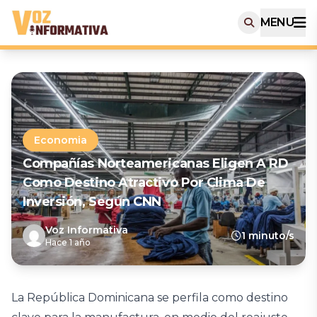
MENU
Economia
Compañías Norteamericanas Eligen A RD
Como Destino Atractivo Por Clima De
Inversión, Según CNN
Voz Informativa
1 minuto/s
Hace 1 año
La República Dominicana se perfila como destino