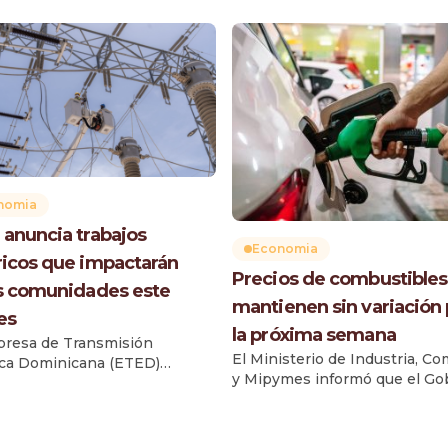
nomia
anuncia trabajos
Economia
ricos que impactarán
Precios de combustibles
s comunidades este
mantienen sin variación 
es
la próxima semana
resa de Transmisión
El Ministerio de Industria, Co
ica Dominicana (ETED)
y Mipymes informó que el Go
rá este viernes 31 de julio
dominicano destinó RD$1,369
os de mantenimiento en dos
millones en subsidios para la
 de transmisión, como parte
semana del 1 al 7 de agosto. 
plan de fortalecimiento de la