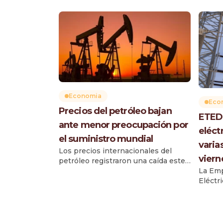
Economia
Eco
Precios del petróleo bajan
ETED 
ante menor preocupación por
eléct
el suministro mundial
varia
Los precios internacionales del
viern
petróleo registraron una caída este
viernes superior a un dólar por
La Emp
barril, luego de que aumentaran los
Eléctr
flujos de crudo y otras materias
realiza
primas a través de corredores
trabaj
marítimos estratégicos, reduciendo
líneas
las preocupaciones sobre posibles
de su 