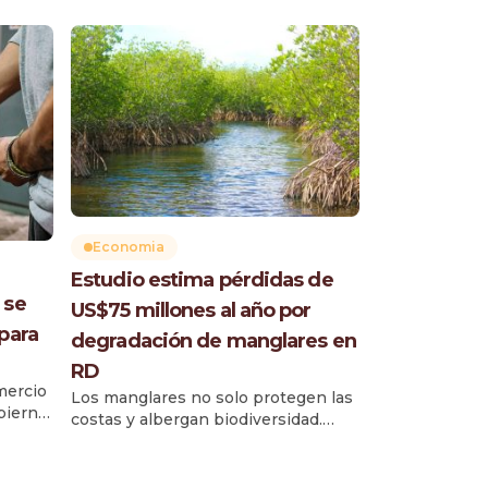
Economia
Estudio estima pérdidas de
 se
US$75 millones al año por
para
degradación de manglares en
RD
mercio
Los manglares no solo protegen las
bierno
costas y albergan biodiversidad.
.3
También ayudan a sostener la
economía dominicana. Esa es la
Señala
principal conclusión de una