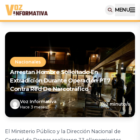
MENU
Nacionales
Arrestan Hombre Solicitado En
Extradición Durante Operación PT7
Contra Red De Narcotráfico
Voz Informativa
2 minuto/s
Hace 3 meses
El Ministerio Público y la Dirección Nacional de