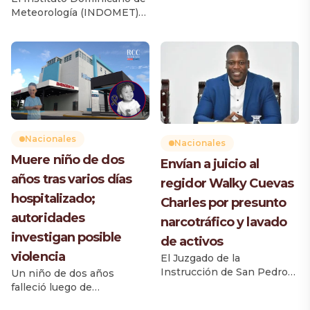
licencias de conducir en la
Meteorología (INDOMET)
provincia Monte Plata, una
informó que una vaguada
iniciativa que beneficiará
provocará un incremento
de manera directa a 52,792
de las lluvias durante la
ciudadanos, según el
tarde y primeras horas de la
Informe del Parque
noche de este viernes, con
Vehicular 2025 de la
aguaceros de diferentes
Dirección General de
intensidades, tormentas
Impuestos Internos (DGII).
eléctricas y ráfagas de
El acto fue encabezado por
viento aisladas en varias
el director ejecutivo […]
Nacionales
Nacionales
zonas del país. Desde la
Muere niño de dos
Envían a juicio al
madrugada se registran
años tras varios días
chubascos con tronadas
regidor Walky Cuevas
aisladas principalmente […]
hospitalizado;
Charles por presunto
autoridades
narcotráfico y lavado
investigan posible
de activos
violencia
El Juzgado de la
Instrucción de San Pedro
Un niño de dos años
de Macorís dictó auto de
falleció luego de
apertura a juicio contra el
permanecer varios días