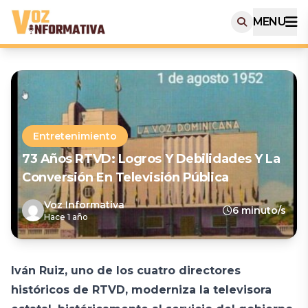
MENU
Entretenimiento
73 Años RTVD: Logros Y Debilidades Y La
Conversión En Televisión Pública
Voz Informativa
6 minuto/s
Hace 1 año
Iván Ruiz, uno de los cuatro directores
históricos de RTVD, moderniza la televisora