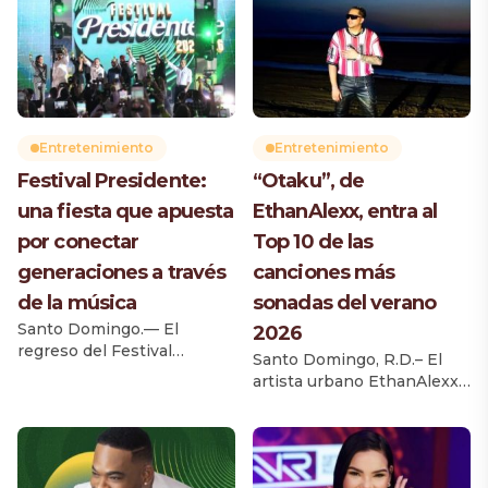
Entretenimiento
Entretenimiento
Festival Presidente:
“Otaku”, de
una fiesta que apuesta
EthanAlexx, entra al
por conectar
Top 10 de las
generaciones a través
canciones más
de la música
sonadas del verano
Santo Domingo.— El
2026
regreso del Festival
Santo Domingo, R.D.– El
Presidente comienza a
artista urbano EthanAlexx
tomar forma como una
continúa consolidando su
celebración pensada para
ascenso en la música con
varias generaciones. A falta
el lanzamiento de “Otaku”,
de que se complete la
un sencillo que ha
cartelera, los artistas