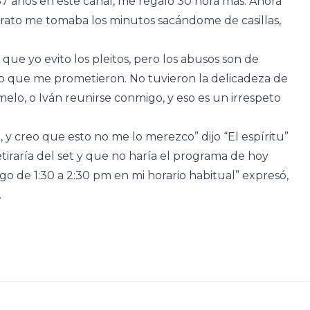
37 años en este canal, me regaló 30 hora más. Ahora
 rato me tomaba los minutos sacándome de casillas,
e yo evito los pleitos, pero los abusos son de
o que me prometieron. No tuvieron la delicadeza de
o, o Iván reunirse conmigo, y eso es un irrespeto
, y creo que esto no me lo merezco” dijo “El espíritu”
iraría del set y que no haría el programa de hoy
o de 1:30 a 2:30 pm en mi horario habitual” expresó,
.