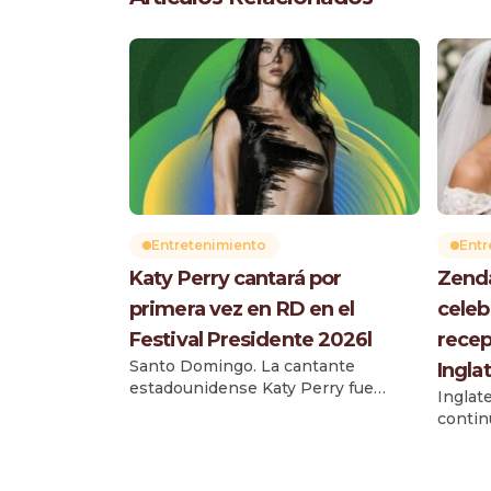
Entretenimiento
Entr
Katy Perry cantará por
Zenda
primera vez en RD en el
celeb
Festival Presidente 2026l
recep
Santo Domingo. La cantante
Ingla
estadounidense Katy Perry fue
Inglat
anunciada como una de las nuevas
contin
artistas confirmadas del Festival
etapas
Presidente 2026, marcando un
relaci
hecho histórico al presentarse por
pareja