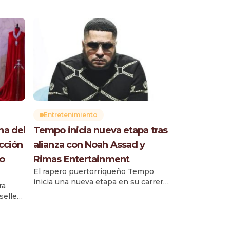
Entretenimiento
na del
Tempo inicia nueva etapa tras
ección
alianza con Noah Assad y
io
Rimas Entertainment
El rapero puertorriqueño Tempo
inicia una nueva etapa en su carrera
ra
tras concretar una alianza con Noah
selle
Assad y Rimas Entertainment,
Reina
compañía que adquirió su catálogo
tesala
musical anterior en una negociación
Teatro