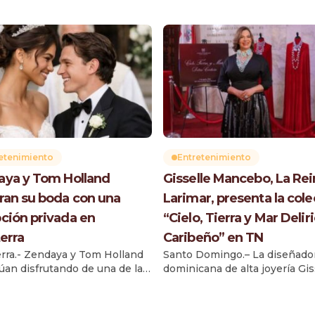
etenimiento
Entretenimiento
ya y Tom Holland
Gisselle Mancebo, La Rei
ran su boda con una
Larimar, presenta la col
ción privada en
“Cielo, Tierra y Mar Delir
terra
Caribeño” en TN
erra.- Zendaya y Tom Holland
Santo Domingo.– La diseñado
úan disfrutando de una de las
dominicana de alta joyería Gis
 más especiales de su
Mancebo, conocida como La 
ón. De acuerdo con People, la
del Larimar, presentó en la an
 celebró una recepción
del Salón Carlos Piantini del 