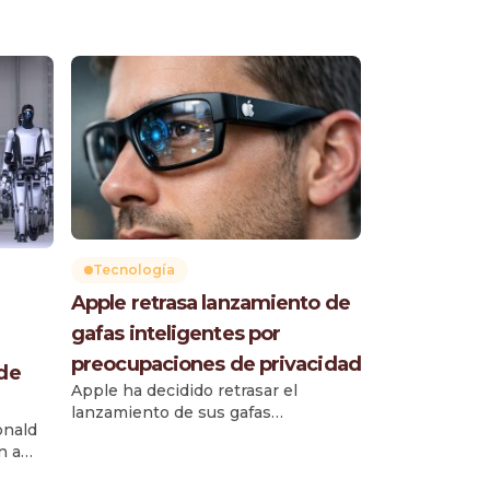
Tecnología
Apple retrasa lanzamiento de
gafas inteligentes por
preocupaciones de privacidad
 de
Apple ha decidido retrasar el
lanzamiento de sus gafas
onald
inteligentes N50, previsto
n a
inicialmente para 2026, debido a
riesgos relacionados con la