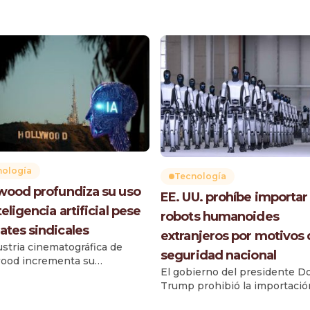
nología
Tecnología
wood profundiza su uso
EE. UU. prohíbe importar
eligencia artificial pese
robots humanoides
ates sindicales
extranjeros por motivos
ustria cinematográfica de
seguridad nacional
ood incrementa su
El gobierno del presidente D
encia de la inteligencia
Trump prohibió la importació
ial (IA), incorporando
Estados Unidos de robots
ientas avanzadas en áreas