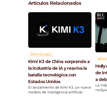
Artículos Relacionados
Tecnología
Tec
Kimi K3 de China sorprende a
Holly
la industria de IA y reaviva la
de int
batalla tecnológica con
a deb
Estados Unidos
La ind
El lanzamiento de Kimi K3, un nuevo
Hollyw
modelo de inteligencia artificial
depend
desarrollado por la startup china
artific
Moonshot AI, generó sorpresa en la
herram
industria tecnológica