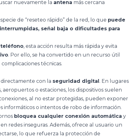
 buscar nuevamente la
antena
más cercana
ecie de “reseteo rápido” de la red, lo que
puede
nterrumpidas, señal baja o dificultades para
l
teléfono
, esta acción resulta más rápida y evita
tivo
. Por ello, se ha convertido en un recurso útil
 complicaciones técnicas.
a directamente con la
seguridad digital
. En lugares
, aeropuertos o estaciones, los dispositivos suelen
conexiones, al no estar protegidas, pueden exponer
s informáticos o intentos de robo de información.
tornos
bloquea cualquier conexión automática
y
 en redes inseguras. Además, ofrece al usuario un
tarse, lo que refuerza la protección de