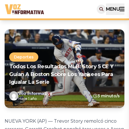
MENU
Deportes
Todos Los Resultados MLB: Story 5 CE Y
Guían A Boston Sobre Los Yankees Para
Igualar La Serie
Voz Informativa
3 minuto/s
Hace 1 año
NUEVA YORK (AP) — Trevor Story remolcó cinco