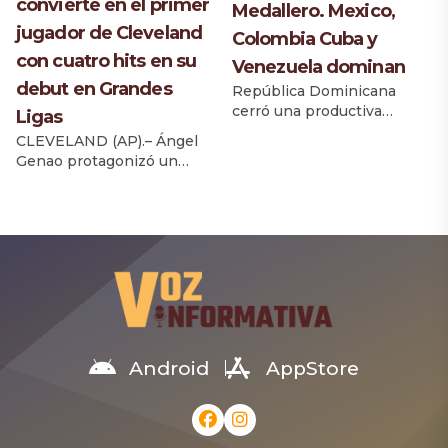
convierte en el primer
Medallero. Mexico,
dominio […]
jugador de Cleveland
Colombia Cuba y
con cuatro hits en su
Venezuela dominan
debut en Grandes
República Dominicana
cerró una productiva
Ligas
jornada este miércoles en
CLEVELAND (AP).– Ángel
los XXV Juegos
Genao protagonizó un
Centroamericanos y del
debut histórico con los
Caribe Santo Domingo
Guardianes de Cleveland la
2026, con cinco medallas
noche del miércoles. Lo
de oro, tres de plata y dos
único que faltó fue la
de bronce. El atletismo, el
victoria. El cotizado
karate y el levantamiento
prospecto bateó de 5-4,
de pesas impulsaron la
con cuatro sencillos y una
cosecha quisqueyana, que
carrera impulsada,
permitió al país escalar al
convirtiéndose en el
quinto puesto del
primer jugador en los 125
Android
AppStore
medallero con […]
años de historia de la
franquicia que conecta al
menos […]