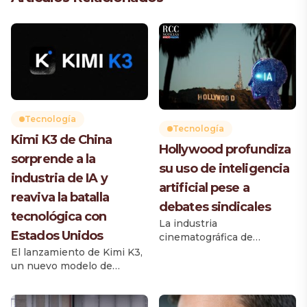
Tecnología
Tecnología
Kimi K3 de China
Hollywood profundiza
sorprende a la
su uso de inteligencia
industria de IA y
artificial pese a
reaviva la batalla
debates sindicales
tecnológica con
La industria
Estados Unidos
cinematográfica de
Hollywood incrementa su
El lanzamiento de Kimi K3,
dependencia de la
un nuevo modelo de
inteligencia artificial (IA),
inteligencia artificial
incorporando herramientas
desarrollado por la startup
avanzadas en áreas clave