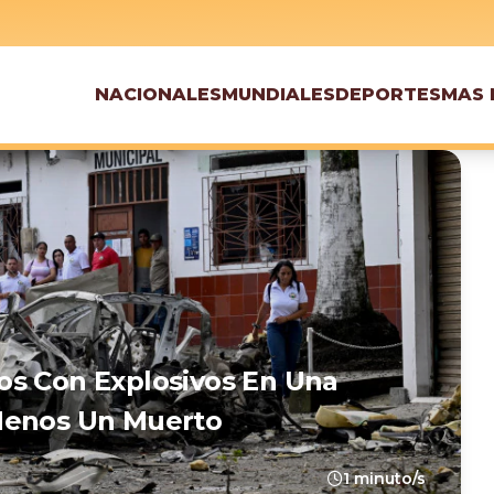
NACIONALES
MUNDIALES
DEPORTES
MAS 
os Con Explosivos En Una
Menos Un Muerto
1 minuto/s