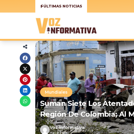
ÚLTIMAS NOTICIAS
Mundiales
Suman Siete Los Atentad
Región De Colombia; Al 
Voz Informativa
Hace 1 año