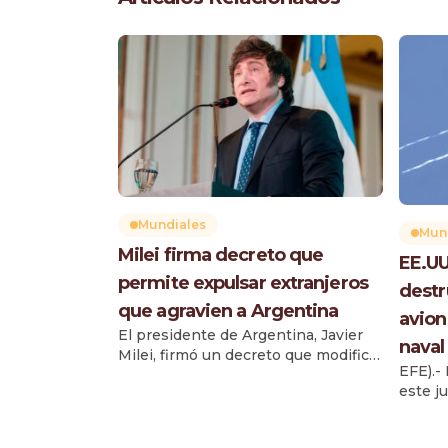
Mundiales
Mun
Milei firma decreto que
EE.UU
permite expulsar extranjeros
destr
que agravien a Argentina
avion
El presidente de Argentina, Javier
naval
Milei, firmó un decreto que modifica
EFE).-
la Ley de Migraciones y establece
este j
nuevas causas para impedir el
tres d
ingreso al país o cancelar
ataque
residencias de extranjeros que