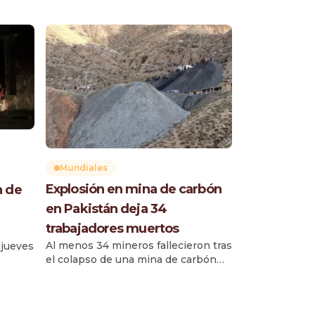
Mundiales
Explosión en mina de carbón
n de
en Pakistán deja 34
trabajadores muertos
Al menos 34 mineros fallecieron tras
 jueves
el colapso de una mina de carbón
en la provincia de Baluchistán, en el
suroeste de Pakistán, luego de una
 % del
explosión provocada por la
horario