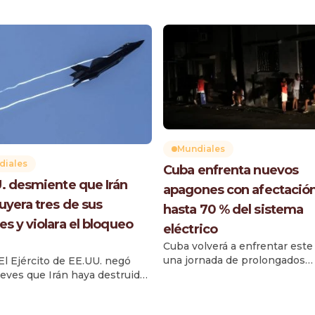
Mundiales
diales
Cuba enfrenta nuevos
. desmiente que Irán
apagones con afectació
uyera tres de sus
hasta 70 % del sistema
es y violara el bloqueo
eléctrico
Cuba volverá a enfrentar este
una jornada de prolongados
 El Ejército de EE.UU. negó
apagones que podrían afectar
ueves que Irán haya destruido
simultáneamente hasta el 70
e sus aviones caza F-35 en un
territorio nacional durante el 
 a una base aérea de Jordania,