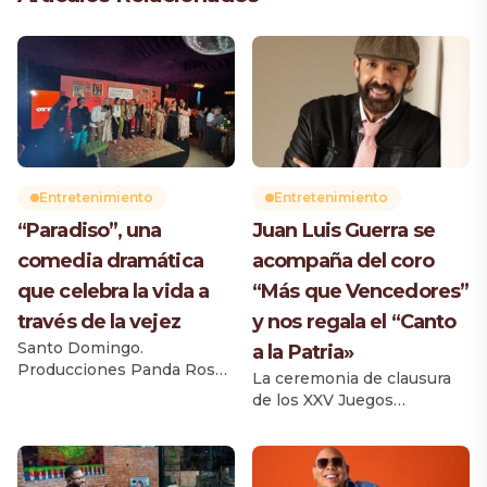
Entretenimiento
Entretenimiento
“Paradiso”, una
Juan Luis Guerra se
comedia dramática
acompaña del coro
que celebra la vida a
“Más que Vencedores”
través de la vejez
y nos regala el “Canto
Santo Domingo.
a la Patria»
Producciones Panda Rosa
La ceremonia de clausura
regresa a los escenarios
de los XXV Juegos
con PARADISO, una
Centroamericanos y del
conmovedora comedia
Caribe Santo Domingo
dramática que se estrenará
2026 tendrá un momento
a partir del 3 de