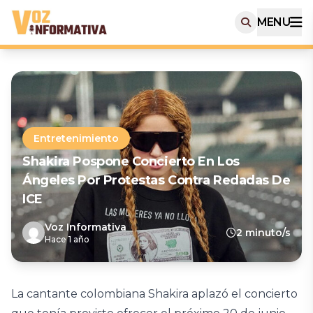
MENU
Entretenimiento
Shakira Pospone Concierto En Los
Ángeles Por Protestas Contra Redadas De
ICE
Voz Informativa
2 minuto/s
Hace 1 año
La cantante colombiana Shakira aplazó el concierto