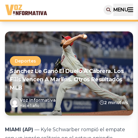
MENU
Deportes
Sánchez Le Ganó El Duelo A Cabrera. Los
Filis Vencen A Marlins. Otros Resultados
MLB
Voz Informativa
2 minuto/s
Hace 1 año
MIAMI (AP)
— Kyle Schwarber rompió el empate