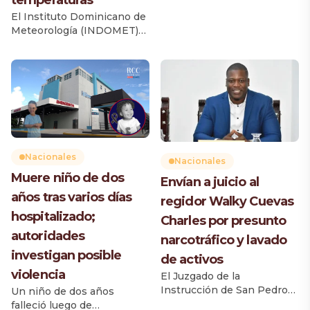
la primera oficina de
El Instituto Dominicano de
licencias de conducir en la
Meteorología (INDOMET)
provincia Monte Plata, una
informó que una vaguada
iniciativa que beneficiará
provocará un incremento
de manera directa a 52,792
de las lluvias durante la
ciudadanos, según el
tarde y primeras horas de la
Informe del Parque
noche de este viernes, con
Vehicular 2025 de la
aguaceros de diferentes
Dirección General de
intensidades, tormentas
Impuestos Internos (DGII).
eléctricas y ráfagas de
El acto fue encabezado por
viento aisladas en varias
el director ejecutivo […]
Nacionales
Nacionales
zonas del país. Desde la
Muere niño de dos
Envían a juicio al
madrugada se registran
años tras varios días
chubascos con tronadas
regidor Walky Cuevas
aisladas principalmente […]
hospitalizado;
Charles por presunto
autoridades
narcotráfico y lavado
investigan posible
de activos
violencia
El Juzgado de la
Instrucción de San Pedro
Un niño de dos años
de Macorís dictó auto de
falleció luego de