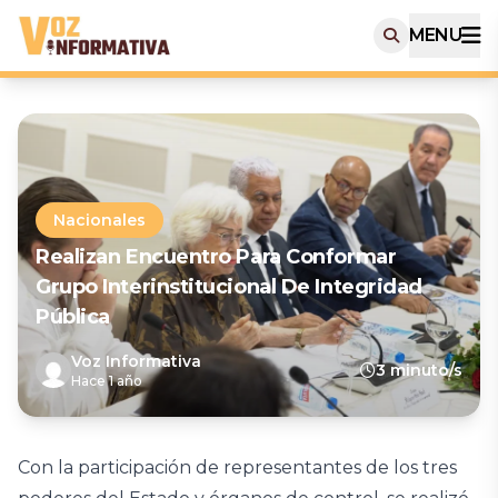
MENU
Nacionales
Realizan Encuentro Para Conformar
Grupo Interinstitucional De Integridad
Pública
Voz Informativa
3 minuto/s
Hace 1 año
Con la participación de representantes de los tres