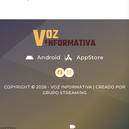
apertura a juicio contra el
permanecer varios días
regidor Walky Cuevas
ingresado en el Hospital
Charles y la empresa W.
Marcelino Vélez Santana,
Cuevas Autoimport, tras
donde llegó con signos de
considerar que la acusación
violencia, según
presentada por el
informaron familiares. El
Ministerio Público cuenta
menor, identificado como
con elementos suficientes
Daylon Vicente Sánchez,
para ser debatidos en un
habría sufrido muerte
juicio de fondo. La decisión
cerebral producto de un
Android
AppStore
fue adoptada luego […]
fuerte golpe, de acuerdo
con informaciones
ofrecidas por médicos a
sus parientes. La tía […]
COPYRIGHT © 2026 - VOZ INFORMATIVA | CREADO POR
GRUPO STREAMING