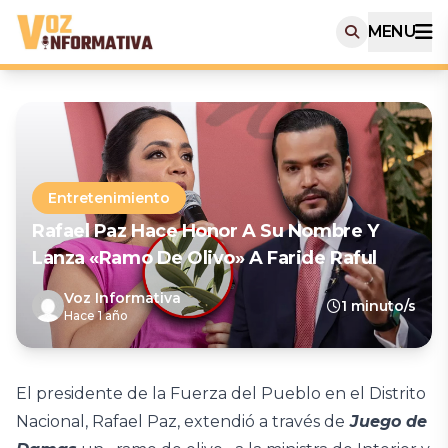
MENU
Entretenimiento
Rafael Paz Hace Honor A Su Nombre Y
Lanza «ramo De Olivo» A Faride Raful
Voz Informativa
1 minuto/s
Hace 1 año
El presidente de la Fuerza del Pueblo en el Distrito
Nacional, Rafael Paz, extendió a través de
Juego de