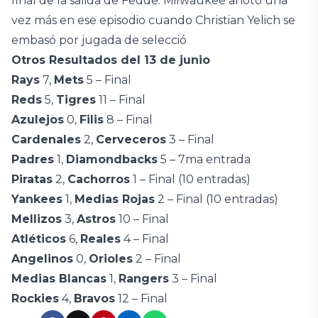
final de la salida de Fedde. Milwaukee anotó una
vez más en ese episodio cuando Christian Yelich se
embasó por jugada de selecció
Otros Resultados del 13 de junio
Rays
7,
Mets
5 – Final
Reds
5,
Tigres
11 – Final
Azulejos
0,
Filis
8 – Final
Cardenales
2,
Cerveceros
3 – Final
Padres
1,
Diamondbacks
5 – 7ma entrada
Piratas
2,
Cachorros
1 – Final (10 entradas)
Yankees
1,
Medias Rojas
2 – Final (10 entradas)
Mellizos
3,
Astros
10 – Final
Atléticos
6,
Reales
4 – Final
Angelinos
0,
Orioles
2 – Final
Medias Blancas
1,
Rangers
3 – Final
Rockies
4,
Bravos
12 – Final