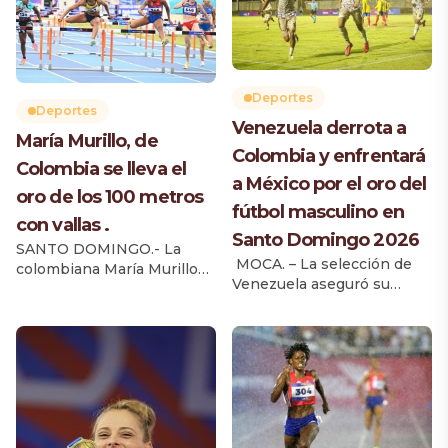
Deportes
Deportes
Venezuela derrota a
María Murillo, de
Colombia y enfrentará
Colombia se lleva el
a México por el oro del
oro de los 100 metros
fútbol masculino en
con vallas .
Santo Domingo 2026
SANTO DOMINGO.- La
MOCA. – La selección de
colombiana María Murillo
Venezuela aseguró su
ganó una final apretada
boleto a la gran final del
para quedarse con la
torneo de fútbol masculino
medalla de oro de los 100
de los XXV Juegos
metros con vallas de los
Centroamericanos y del
XXV Juegos
Caribe Santo Domingo
Centroamericanos y del
2026, al derrotar 1-0 a
Caribe Santo Domingo
Colombia en una intensa
2026. Murillo, con un
segunda semifinal