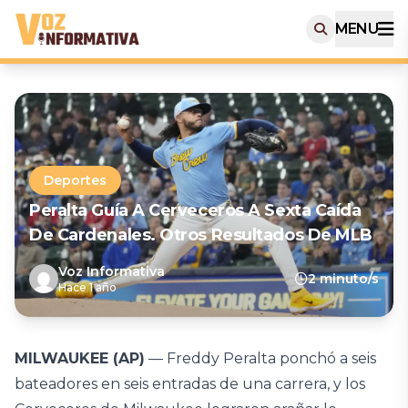
MENU
Deportes
Peralta Guía A Cerveceros A Sexta Caída
De Cardenales. Otros Resultados De MLB
Voz Informativa
2 minuto/s
Hace 1 año
MILWAUKEE (AP)
— Freddy Peralta ponchó a seis
bateadores en seis entradas de una carrera, y los