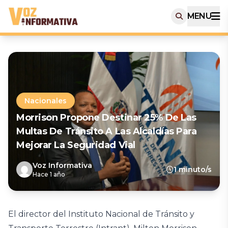
MENU
Nacionales
Morrison Propone Destinar 25% De Las
Multas De Tránsito A Las Alcaldías Para
Mejorar La Seguridad Vial
Voz Informativa
1 minuto/s
Hace 1 año
El director del Instituto Nacional de Tránsito y