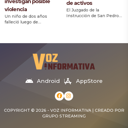
investigan posible
de activos
violencia
El Juzgado de la
Instrucción de San Pedro
Un niño de dos años
de Macorís dictó auto de
falleció luego de
apertura a juicio contra el
permanecer varios días
regidor Walky Cuevas
ingresado en el Hospital
Charles y la empresa W.
Marcelino Vélez Santana,
Cuevas Autoimport, tras
donde llegó con signos de
considerar que la acusación
violencia, según
presentada por el
informaron familiares. El
Ministerio Público cuenta
menor, identificado como
con elementos suficientes
Daylon Vicente Sánchez,
para ser debatidos en un
habría sufrido muerte
juicio de fondo. La decisión
cerebral producto de un
Android
AppStore
fue adoptada luego […]
fuerte golpe, de acuerdo
con informaciones
ofrecidas por médicos a
sus parientes. La tía […]
COPYRIGHT © 2026 - VOZ INFORMATIVA | CREADO POR
GRUPO STREAMING