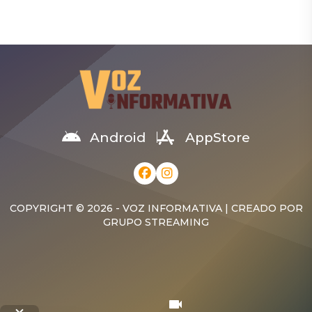
agosto la primera edición
dramática que se estrenará
del Congreso Internacional
a partir del 3 de
de Fotoperiodismo y
septiembre de 2026 en la
Comunicación Visual
Sala Manuel Rueda de las
Estratégica (FOTOCOM
Escuelas de Bellas Artes,
2026), un encuentro que
bajo la dirección de Jean
reunirá a más de 30
Villanueva y Rosa Aurora.
expertos nacionales e
La obra invita al público a
internacionales para
reír, emocionarse y […]
debatir sobre los retos del
Android
AppStore
fotoperiodismo, la
comunicación visual y el
impacto de la inteligencia
artificial en la […]
COPYRIGHT © 2026 - VOZ INFORMATIVA | CREADO POR
GRUPO STREAMING