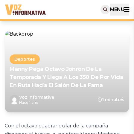
MENU
Deportes
Manny Pega Octavo Jonrón De La
Temporada Y Llega A Los 350 De Por Vida
En Ruta Hacia El Salón De La Fama
Voz Informativa
1 minuto/s
Hace 1 año
Con el octavo cuadrangular de la campaña