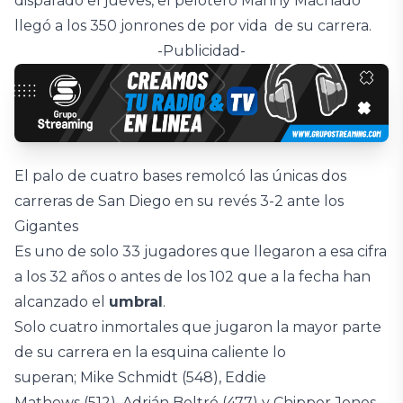
disparado el jueves, el pelotero Manny Machado
llegó a los 350 jonrones de por vida de su carrera.
-Publicidad-
El palo de cuatro bases remolcó las únicas dos
carreras de San Diego en su revés 3-2 ante los
Gigantes
Es uno de solo 33 jugadores que llegaron a esa cifra
a los 32 años o antes de los 102 que a la fecha han
alcanzado el
umbral
.
Solo cuatro inmortales que jugaron la mayor parte
de su carrera en la esquina caliente lo
superan; Mike Schmidt (548), Eddie
Mathews (512), Adrián Beltré (477) y Chipper Jones