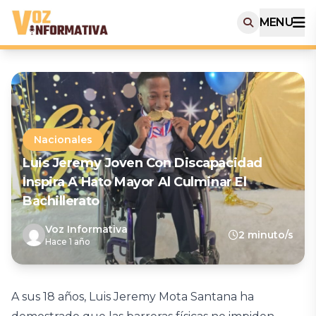
MENU
Nacionales
Luis Jeremy Joven Con Discapacidad
Inspira A Hato Mayor Al Culminar El
Bachillerato
Voz Informativa
2 minuto/s
Hace 1 año
A sus 18 años, Luis Jeremy Mota Santana ha