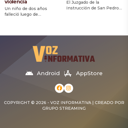
violencia
El Juzgado de la
Instrucción de San Pedro
Un niño de dos años
de Macorís dictó auto de
falleció luego de
apertura a juicio contra el
permanecer varios días
regidor Walky Cuevas
ingresado en el Hospital
Charles y la empresa W.
Marcelino Vélez Santana,
Cuevas Autoimport, tras
donde llegó con signos de
considerar que la acusación
violencia, según
presentada por el
informaron familiares. El
Ministerio Público cuenta
menor, identificado como
con elementos suficientes
Daylon Vicente Sánchez,
para ser debatidos en un
habría sufrido muerte
juicio de fondo. La decisión
cerebral producto de un
Android
AppStore
fue adoptada luego […]
fuerte golpe, de acuerdo
con informaciones
ofrecidas por médicos a
sus parientes. La tía […]
COPYRIGHT © 2026 - VOZ INFORMATIVA | CREADO POR
GRUPO STREAMING