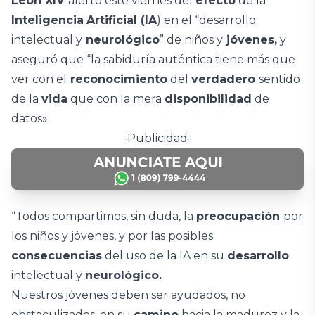
León XIV
alertó este viernes del
efecto
de la
Inteligencia
Artificial (IA
) en el “desarrollo
intelectual y
neurológico
” de niños y
jóvenes,
y
aseguró que “la sabiduría auténtica tiene más que
ver con el
reconocimiento
del
verdadero
sentido
de la
vida
que con la mera
disponibilidad
de
datos».
-Publicidad-
“Todos compartimos, sin duda, la
preocupación
por
los niños y jóvenes, y por las posibles
consecuencias
del uso de la IA en su
desarrollo
intelectual y
neurológico.
Nuestros jóvenes deben ser ayudados, no
obstaculizados, en su
camino
hacia la madurez y la