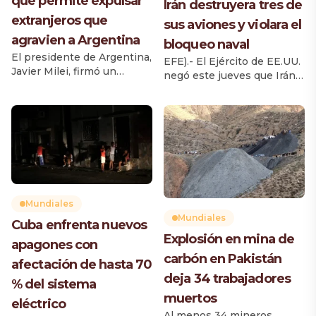
que permite expulsar
Irán destruyera tres de
extranjeros que
sus aviones y violara el
agravien a Argentina
bloqueo naval
El presidente de Argentina,
EFE).- El Ejército de EE.UU.
Javier Milei, firmó un
negó este jueves que Irán
decreto que modifica la Ley
haya destruido tres de sus
de Migraciones y establece
aviones caza F-35 en un
nuevas causas para impedir
ataque a una base aérea de
el ingreso al país o cancelar
Jordania, y que un
residencias de extranjeros
petrolero haya violado el
que hayan realizado
bloqueo naval a los puertos
acciones consideradas
iraníes, como han
como agravios contra los
reportado medios de la
argentinos, su cultura o su
República Islámica. El
Mundiales
identidad nacional. La
Comando Central del
Mundiales
Cuba enfrenta nuevos
medida, publicada este
Ejército de Estados […]
Explosión en mina de
jueves en el Boletín Oficial,
apagones con
[…]
carbón en Pakistán
afectación de hasta 70
deja 34 trabajadores
% del sistema
muertos
eléctrico
Al menos 34 mineros