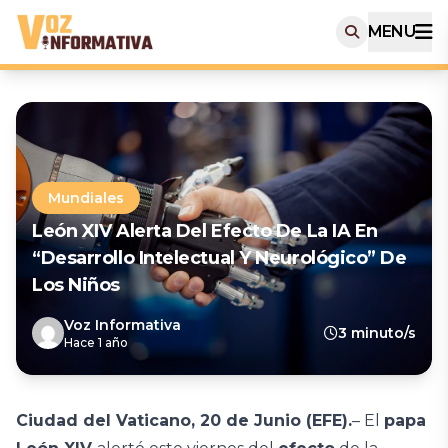
MENU
Mundiales
León XIV Alerta Del Efecto De La IA En
“desarrollo Intelectual Y Neurológico” De
Los Niños
Voz Informativa
3 minuto/s
Hace 1 año
Ciudad del Vaticano, 20 de Junio (EFE).
– El
papa