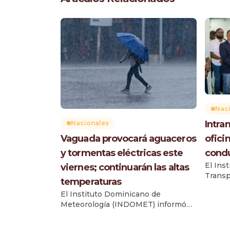
Nac
Intra
Nacionales
Vaguada provocará aguaceros
ofici
y tormentas eléctricas este
condu
El Ins
viernes; continuarán las altas
Transp
temperaturas
inaugu
El Instituto Dominicano de
licenc
Meteorología (INDOMET) informó
Monte 
que una vaguada provocará un
benefi
incremento de las lluvias durante la
52,792