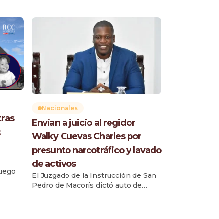
Nacionales
tras
Envían a juicio al regidor
;
Walky Cuevas Charles por
presunto narcotráfico y lavado
de activos
luego
El Juzgado de la Instrucción de San
Pedro de Macorís dictó auto de
elino
apertura a juicio contra el regidor
on
Walky Cuevas Charles y la empresa
W. Cuevas Autoimport, tras