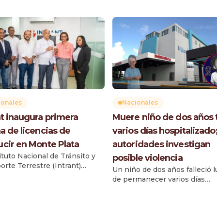
ionales
Nacionales
nt inaugura primera
Muere niño de dos años 
na de licencias de
varios días hospitalizado
cir en Monte Plata
autoridades investigan
tituto Nacional de Tránsito y
posible violencia
orte Terrestre (Intrant)
Un niño de dos años falleció 
ró la primera oficina de
de permanecer varios días
ias de conducir en la provincia
ingresado en el Hospital Marc
Plata, una iniciativa que
Vélez Santana, donde llegó c
ciará de manera directa a
signos de violencia, según
 ciudadanos, según el Informe