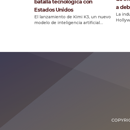
batalla tecnológica con
a deb
Estados Unidos
La ind
El lanzamiento de Kimi K3, un nuevo
Hollyw
modelo de inteligencia artificial
depend
desarrollado por la startup china
artific
Moonshot AI, generó sorpresa en la
herram
industria tecnológica
clave 
estadounidense al alcanzar
mientr
rápidamente el primer lugar en una
públic
clasificación internacional de
su imp
herramientas de programación con
releva
IA. El modelo fue presentado el
medios
jueves y en pocas horas logró
fines 
posicionarse como líder […]
10 % de
COPYRIG