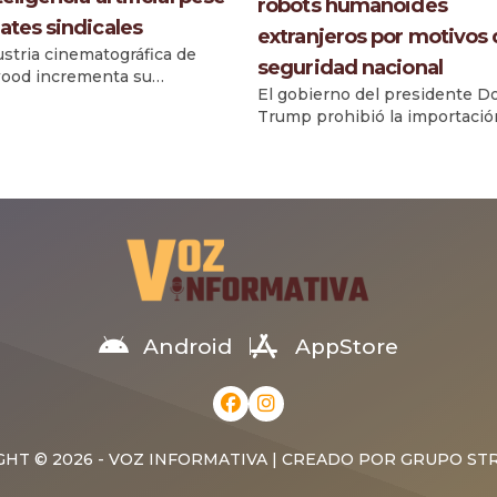
robots humanoides
ates sindicales
extranjeros por motivos
ustria cinematográfica de
seguridad nacional
ood incrementa su
El gobierno del presidente D
encia de la inteligencia
Trump prohibió la importació
ial (IA), incorporando
Estados Unidos de robots
ientas avanzadas en áreas
humanoides y cuadrúpedos
de la producción audiovisual,
fabricados en el extranjero, al
as sindicatos y parte del
considerar que representan 
o mantienen debates sobre
riesgo para la seguridad nacion
acto y riesgos. Un
protección de infraestructura
miento reciente realizado por
críticas. La medida fue anunc
 especializados reveló que, a
por la Comisión Federal de
de junio, aproximadamente el
Comunicaciones (FCC), que
 las […]
incorporó los llamados «dispo
Android
AppStore
robóticos avanzados» […]
HT © 2026 - VOZ INFORMATIVA | CREADO POR
GRUPO ST