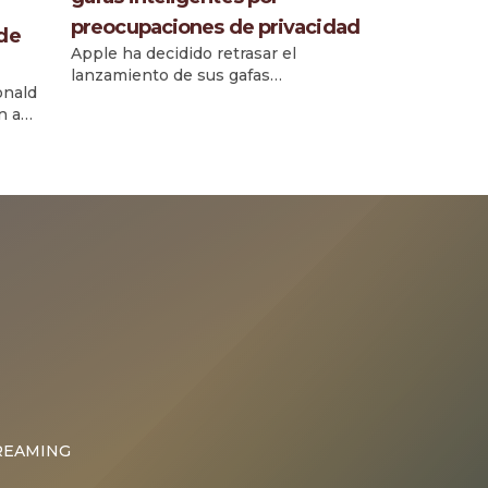
preocupaciones de privacidad
 de
Apple ha decidido retrasar el
lanzamiento de sus gafas
onald
inteligentes N50, previsto
n a
inicialmente para 2026, debido a
riesgos relacionados con la
privacidad y la grabación no
autorizada, según informó Mark
un
Gurman de Bloomberg. La compañía
al y la
busca evitar el tipo de desconfianza
s
que generaron dispositivos
iada
similares lanzados por Meta. El
retraso responde a que los
ingenieros […]
sitivos
REAMING