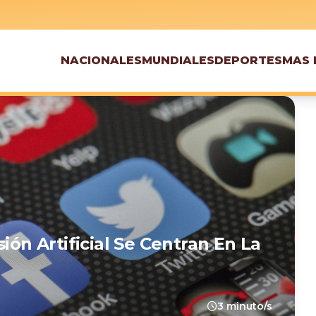
NACIONALES
MUNDIALES
DEPORTES
MAS 
ión Artificial Se Centran En La
3 minuto/s