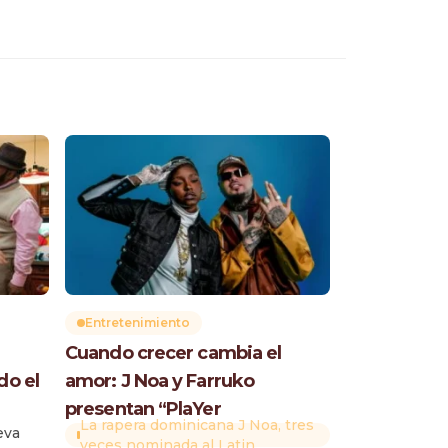
Entretenimiento
Cuando crecer cambia el
do el
amor: J Noa y Farruko
presentan “PlaYer
La rapera dominicana J Noa, tres
eva
veces nominada al Latin