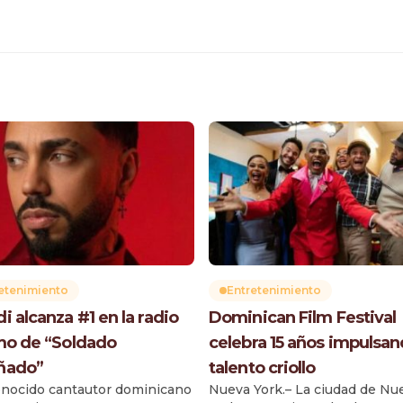
etenimiento
Entretenimiento
i alcanza #1 en la radio
Dominican Film Festival
tmo de “Soldado
celebra 15 años impulsan
ñado”
talento criollo
onocido cantautor dominicano
Nueva York.– La ciudad de Nu