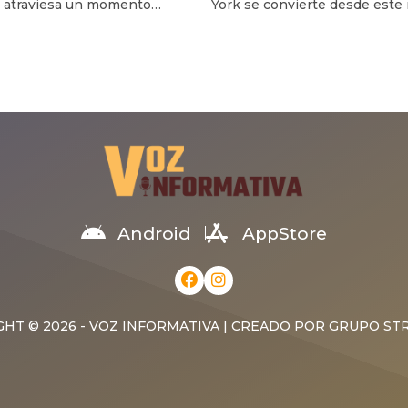
 atraviesa un momento
York se convierte desde este
ndental en su carrera con la
en la capital del cine dominic
a de su tema “Soldado
con el inicio de la 15.ava, edic
do”, que se ha posicionado
Dominican Film Festival in N
#1 de la radio en República
York (DFFNYC), que se celebra
cana, según Monitor Latino,
5 al 11 de agosto de 2026 con
vez su proyecto artístico pasa
programación dedicada a exalt
manejado por la compañía
talento y la identidad […]
acional Joch Entertainment.
e […]
Android
AppStore
HT © 2026 - VOZ INFORMATIVA | CREADO POR
GRUPO ST