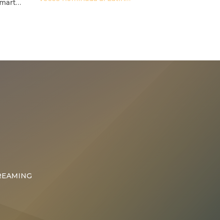
 martes
GRAMMY®, se une a Farruko en
ano
“PlaYer
ión del
ew
rá del
 una
ar el
REAMING