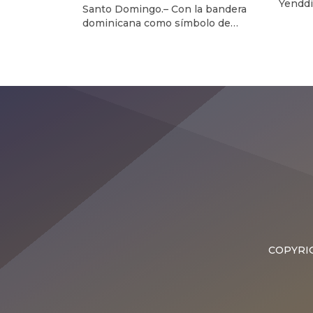
Yenddi
Santo Domingo.– Con la bandera
trasce
dominicana como símbolo de
acogid
orgullo y el propósito de
engaña
representar al país más allá de un
en el 
concurso de belleza, Joheirry Mola,
Domini
Miss Mundo Dominicana, partió
y a la 
este miércoles hacia Vietnam,
a ser 
donde participará en la edición
intern
número 75 de Miss World, una
En est
celebración que reunirá a más de un
centenar de candidatas […]
COPYRIG