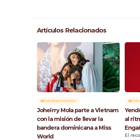
Artículos Relacionados
Entretenimiento
Entr
Joheirry Mola parte a Vietnam
Yendd
con la misión de llevar la
al ri
bandera dominicana a Miss
Enga
El rec
World