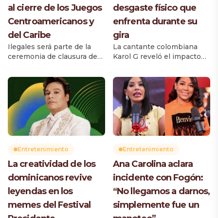
al cierre de los Juegos
desgaste físico que
Centroamericanos y
enfrenta durante su
del Caribe
gira
Ilegales será parte de la
La cantante colombiana
ceremonia de clausura de
Karol G reveló el impacto
los XXV Juegos
físico que supone
Centroamericanos y del
mantener el intenso ritmo
Caribe Santo Domingo
de su gira mundial
2026, que se celebrará este
“Viajando Por El Mundo
sábado 8 de agosto, a las
Tropitour”, cuyos
6:00 de la tarde, luego de 16
conciertos se extienden
días de competencias. La
durante varias horas.
agrupación dominicana se
Durante una conversación
sumará a la gran fiesta de
en el podcast The Run-
Entretenimiento
Entretenimiento
despedida de los Juegos,
Through with Vogue, la
La creatividad de los
Ana Carolina aclara
dedicada a […]
artista explicó que llega a
perder peso rápidamente
dominicanos revive
incidente con Fogón:
debido a las
leyendas en los
“No llegamos a darnos,
presentaciones
consecutivas, […]
memes del Festival
simplemente fue un