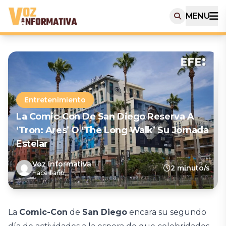
MENU
Entretenimiento
La Comic-Con De San Diego Reserva A
‘Tron: Ares’ O ‘The Long Walk’ Su Jornada
Estelar
Voz Informativa
2 minuto/s
Hace 1 año
La
Comic-Con
de
San Diego
encara su segundo