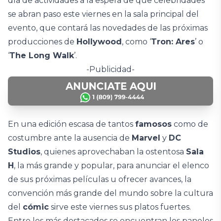
día de actividades a la espera de que celebridades
se abran paso este viernes en la sala principal del
evento, que contará las novedades de las próximas
producciones de
Hollywood
, como ‘
Tron: Ares
’ o
‘
The Long Walk
’.
-Publicidad-
En una edición escasa de tantos
famosos
como de
costumbre ante la ausencia de
Marvel
y
DC
Studios
, quienes aprovechaban la ostentosa
Sala
H
, la más grande y popular, para anunciar el elenco
de sus próximas películas u ofrecer avances, la
convención más grande del mundo sobre la cultura
del
cómic
sirve este viernes sus platos fuertes.
Entre los más destacados se encuentran los paneles