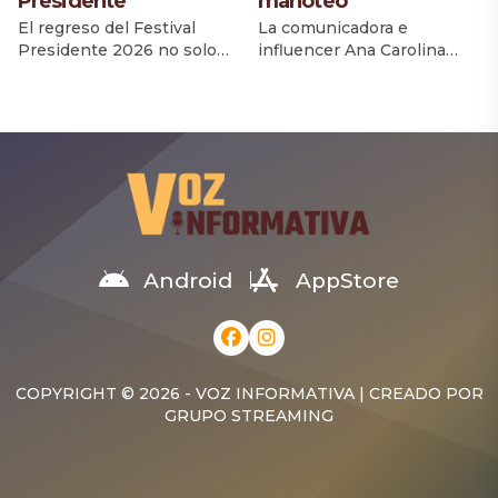
Presidente
manoteo”
El regreso del Festival
La comunicadora e
Presidente 2026 no solo
influencer Ana Carolina
ha generado expectativas
aclaró lo sucedido durante
entre los amantes de la
un incidente con Fogón,
música, sino que también
ocurrido la noche del
ha despertado la
jueves en un
creatividad de los usuarios
establecimiento de Santo
en redes sociales, quienes
Domingo, donde ambas
han convertido el esperado
coincidieron mientras esta
evento en inspiración para
última se encontraba
una serie de memes que
celebrando su cumpleaños.
rápidamente se han vuelto
A través de un video
Android
AppStore
virales. Luego del anuncio
subido a sus historias de
del retorno del […]
Instagram, Ana Carolina
ofreció su versión de lo
ocurrido […]
COPYRIGHT © 2026 - VOZ INFORMATIVA | CREADO POR
GRUPO STREAMING