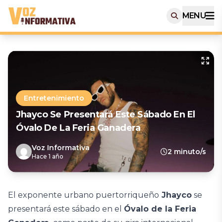
MENU
Entretenimiento
Jhayco Se Presentará Este Sábado En El
Óvalo De La Feria Ganadera
Voz Informativa
2 minuto/s
Hace 1 año
El exponente urbano puertorriqueño
Jhayco
se
presentará este sábado en el
Óvalo de la Feria