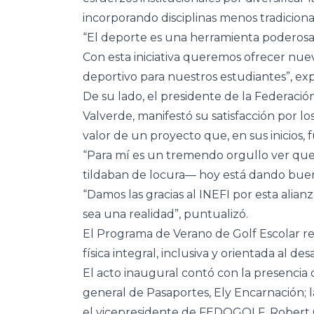
incorporando disciplinas menos tradiciona
“El deporte es una herramienta poderosa p
Con esta iniciativa queremos ofrecer nu
deportivo para nuestros estudiantes”, ex
De su lado, el presidente de la Federac
Valverde, manifestó su satisfacción por los
valor de un proyecto que, en sus inicios,
“Para mí es un tremendo orgullo ver q
tildaban de locura— hoy está dando bueno
“Damos las gracias al INEFI por esta alian
sea una realidad”, puntualizó.
El Programa de Verano de Golf Escolar r
física integral, inclusiva y orientada al des
El acto inaugural contó con la presencia d
general de Pasaportes, Ely Encarnación; l
el vicepresidente de FEDOGOLF, Robert 