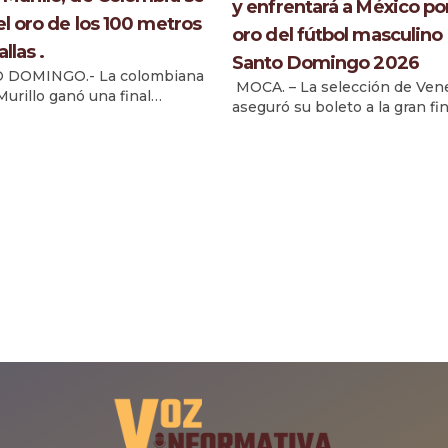
y enfrentará a México por
 el oro de los 100 metros
oro del fútbol masculino
llas .
Santo Domingo 2026
 DOMINGO.- La colombiana
MOCA. – La selección de Ven
Murillo ganó una final
aseguró su boleto a la gran fin
da para quedarse con la
torneo de fútbol masculino de
a de oro de los 100 metros
XXV Juegos Centroamericanos
llas de los XXV Juegos
Caribe Santo Domingo 2026, 
americanos y del Caribe
derrotar 1-0 a Colombia en un
Domingo 2026. Murillo, con
intensa segunda semifinal
mpo de 12.64 segundos, se
disputada este miércoles en e
 en la final y quedó en primer
Estadio Moca 85. El héroe de 
por encima de la […]
noche fue Sebastián Hernánd
quien […]