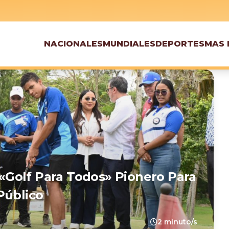
NACIONALES
MUNDIALES
DEPORTES
MAS 
golf Para Todos» Pionero Para
Público
2 minuto/s