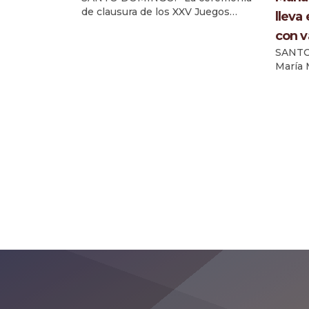
de clausura de los XXV Juegos
lleva
Centroamericanos y del Caribe
con va
Santo Domingo 2026, que se
SANTO
celebrará el próximo sábado 8 de
María 
agosto, a las 6:00 de la tarde, en la
apreta
Arena Banreservas Virgilio Travieso
medall
Soto, estará concebida como un
con va
emotivo homenaje a los atletas,
Centro
voluntarios y colaboradores de la
Santo 
principal fiesta […]
un tie
impuso
lugar 