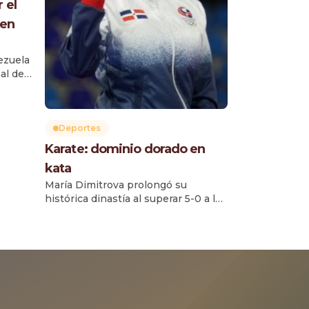
 el
 en
ezuela
al del
 los
 y del
al
a
Deportes
Karate: dominio dorado en
l
kata
la
ez,
María Dimitrova prolongó su
histórica dinastía al superar 5-0 a la
colombiana Valentina Zapata y
conquistar su sexta medalla de oro
consecutiva en kata femenino. Su
reinado comenzó en Cartagena de
Indias 2006 y continuó en
Mayagüez 2010, Veracruz 2014,
Barranquilla 2018, San Salvador 2023