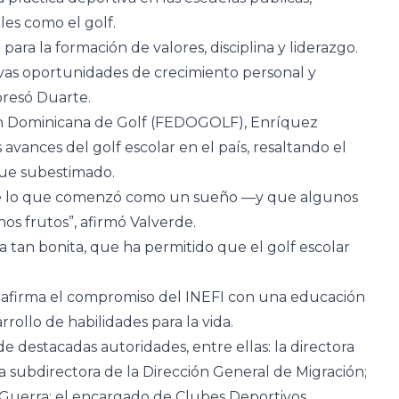
les como el golf.
ara la formación de valores, disciplina y liderazgo.
evas oportunidades de crecimiento personal y
presó Duarte.
ión Dominicana de Golf (FEDOGOLF), Enríquez
 avances del golf escolar en el país, resaltando el
 fue subestimado.
ue lo que comenzó como un sueño —y que algunos
s frutos”, afirmó Valverde.
za tan bonita, que ha permitido que el golf escolar
eafirma el compromiso del INEFI con una educación
arrollo de habilidades para la vida.
e destacadas autoridades, entre ellas: la directora
a subdirectora de la Dirección General de Migración;
Guerra; el encargado de Clubes Deportivos