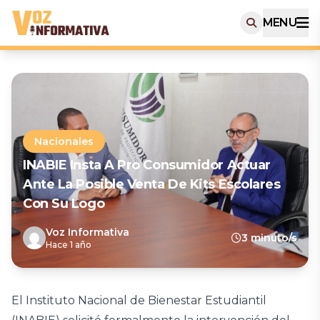
MENU
Nacionales
INABIE Insta A Pro Consumidor Actuar
Ante La Posible Venta De Kits Escolares
Con Su Logo
Voz Informativa
3 minuto/s
Hace 1 año
El Instituto Nacional de Bienestar Estudiantil