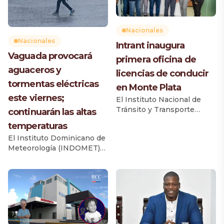
Nacionales
Nacionales
Intrant inaugura
Vaguada provocará
primera oficina de
aguaceros y
licencias de conducir
tormentas eléctricas
en Monte Plata
este viernes;
El Instituto Nacional de
Tránsito y Transporte
continuarán las altas
Terrestre (Intrant) inauguró
temperaturas
la primera oficina de
El Instituto Dominicano de
licencias de conducir en la
Meteorología (INDOMET)
provincia Monte Plata, una
informó que una vaguada
iniciativa que beneficiará
provocará un incremento
de manera directa a 52,792
de las lluvias durante la
ciudadanos, según el
tarde y primeras horas de la
Informe del Parque
noche de este viernes, con
Vehicular 2025 de la
aguaceros de diferentes
Dirección General de
intensidades, tormentas
Impuestos Internos (DGII).