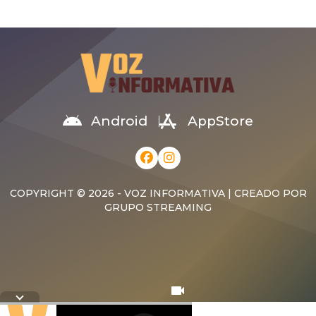
Unidos de robots
relacionados con la
humanoides y cuadrúpedos
privacidad y la grabación no
fabricados en el extranjero,
autorizada, según informó
al considerar que
Mark Gurman de
representan un riesgo para
Bloomberg. La compañía
la seguridad nacional y la
busca evitar el tipo de
protección de
desconfianza que
infraestructuras críticas. La
generaron dispositivos
medida fue anunciada por
Android
AppStore
similares lanzados por
la Comisión Federal de
Meta. El retraso responde a
Comunicaciones (FCC), que
que los ingenieros […]
incorporó los llamados
«dispositivos robóticos
avanzados» […]
COPYRIGHT © 2026 - VOZ INFORMATIVA | CREADO POR
GRUPO STREAMING