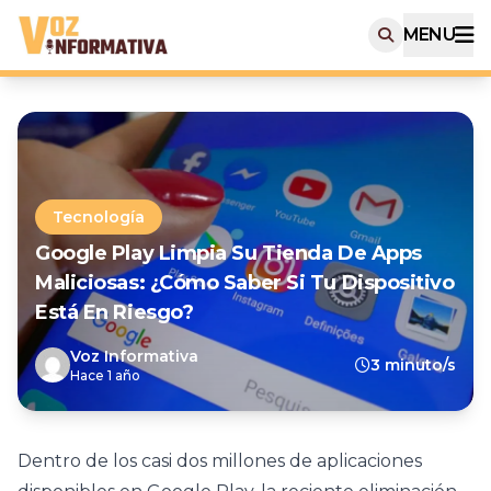
MENU
Tecnología
Google Play Limpia Su Tienda De Apps
Maliciosas: ¿Cómo Saber Si Tu Dispositivo
Está En Riesgo?
Voz Informativa
3 minuto/s
Hace 1 año
Dentro de los casi dos millones de aplicaciones