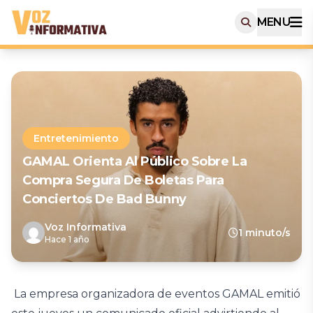
MENU
Entretenimiento
GAMAL Orienta Al Público Sobre La
Compra Segura De Boletas Para
Conciertos De Bad Bunny
Voz Informativa
1 minuto/s
Hace 1 año
La empresa organizadora de eventos GAMAL emitió