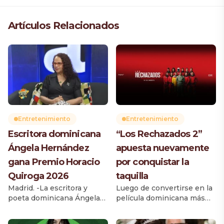
Artículos Relacionados
Entretenimiento
Entretenimiento
Escritora dominicana
“Los Rechazados 2”
Ángela Hernández
apuesta nuevamente
gana Premio Horacio
por conquistar la
Quiroga 2026
taquilla
Madrid. -La escritora y
Luego de convertirse en la
poeta dominicana Ángela
película dominicana más
Hernández Núñez obtuvo
taquillera de 2025, según el
por unanimidad el Premio
Observatorio Europeo del