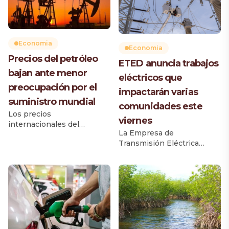
Economia
Economia
Precios del petróleo
ETED anuncia trabajos
bajan ante menor
eléctricos que
preocupación por el
impactarán varias
suministro mundial
comunidades este
Los precios
viernes
internacionales del
La Empresa de
petróleo registraron una
Transmisión Eléctrica
caída este viernes superior
Dominicana (ETED)
a un dólar por barril, luego
realizará este viernes 31 de
de que aumentaran los
julio trabajos de
flujos de crudo y otras
mantenimiento en dos
materias primas a través de
líneas de transmisión,
corredores marítimos
como parte de su plan de
estratégicos, reduciendo
fortalecimiento de la
las preocupaciones sobre
infraestructura eléctrica
posibles interrupciones en