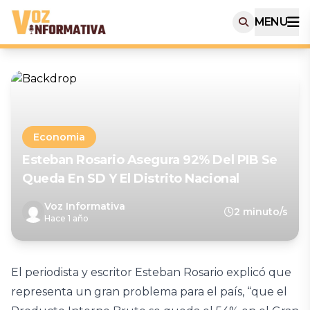
MENU
Economia
Esteban Rosario Asegura 92% Del PIB Se
Queda En SD Y El Distrito Nacional
Voz Informativa
2 minuto/s
Hace 1 año
El periodista y escritor Esteban Rosario explicó que
representa un gran problema para el país, “que el